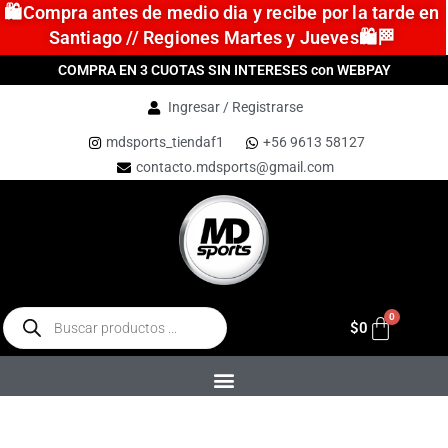
🛍️Compra antes de medio dia y recibe por la tarde en
Santiago // Regiones Martes y Jueves🛍️🏁
COMPRA EN 3 CUOTAS SIN INTERESES con WEBPAY
Ingresar / Registrarse
mdsports_tiendaf1
+56 9613 58127
contacto.mdsports@gmail.com
$
0