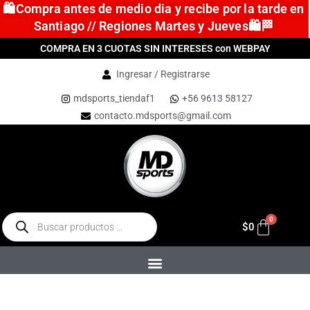
🛍️Compra antes de medio dia y recibe por la tarde en
Santiago // Regiones Martes y Jueves🛍️🏁
COMPRA EN 3 CUOTAS SIN INTERESES con WEBPAY
Ingresar / Registrarse
mdsports_tiendaf1
+56 9613 58127
contacto.mdsports@gmail.com
$
0