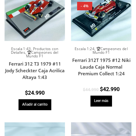
- 4%
Escala 1:43
,
Productos con
Escala 1:24
,
🏆Campeones del
Detalles
,
🏆Campeones del
Mundo F1
Mundo F1
Ferrari 312T 1975 #12 Niki
Ferrari 312 T3 1979 #11
Lauda Caja Normal
Jody Scheckter Caja Acrilica
Premium Collect 1:24
Altaya 1:43
$
42.990
$
44.990
$
24.990
Leer más
Añadir al carrito