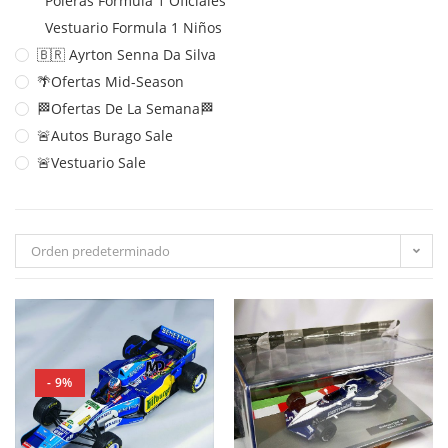
Poleras Formula 1 Oficiales
Vestuario Formula 1 Niños
🇧🇷 Ayrton Senna Da Silva
🌴Ofertas Mid-Season
🏁Ofertas De La Semana🏁
🚨Autos Burago Sale
🚨Vestuario Sale
Orden predeterminado
- 9%