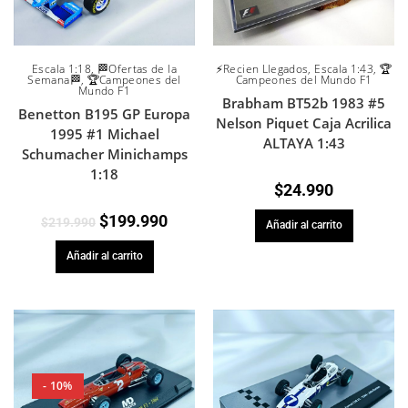
Escala 1:18
,
🏁Ofertas de la
⚡Recien Llegados
,
Escala 1:43
,
🏆
Semana🏁
,
🏆Campeones del
Campeones del Mundo F1
Mundo F1
Brabham BT52b 1983 #5
Benetton B195 GP Europa
Nelson Piquet Caja Acrilica
1995 #1 Michael
ALTAYA 1:43
Schumacher Minichamps
1:18
$
24.990
$
199.990
$
219.990
Añadir al carrito
Añadir al carrito
- 10%