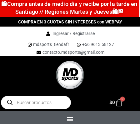
🛍️Compra antes de medio dia y recibe por la tarde en
Santiago // Regiones Martes y Jueves🛍️🏁
COMPRA EN 3 CUOTAS SIN INTERESES con WEBPAY
Ingresar / Registrarse
mdsports_tiendaf1
+56 9613 58127
contacto.mdsports@gmail.com
$
0