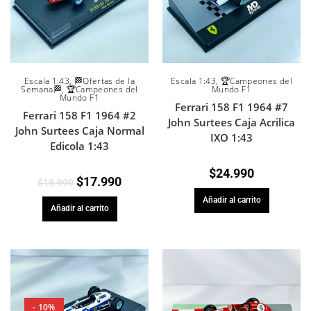
Escala 1:43
,
🏁Ofertas de la
Escala 1:43
,
🏆Campeones del
Semana🏁
,
🏆Campeones del
Mundo F1
Mundo F1
Ferrari 158 F1 1964 #7
Ferrari 158 F1 1964 #2
John Surtees Caja Acrilica
John Surtees Caja Normal
IXO 1:43
Edicola 1:43
$
24.990
$
17.990
$
19.990
Añadir al carrito
Añadir al carrito
- 10%