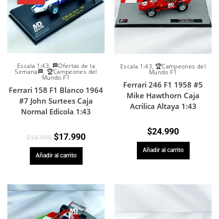
Escala 1:43
,
🏁Ofertas de la
Escala 1:43
,
🏆Campeones del
Semana🏁
,
🏆Campeones del
Mundo F1
Mundo F1
Ferrari 246 F1 1958 #5
Ferrari 158 F1 Blanco 1964
Mike Hawthorn Caja
#7 John Surtees Caja
Acrilica Altaya 1:43
Normal Edicola 1:43
$
24.990
$
17.990
$
19.990
Añadir al carrito
Añadir al carrito