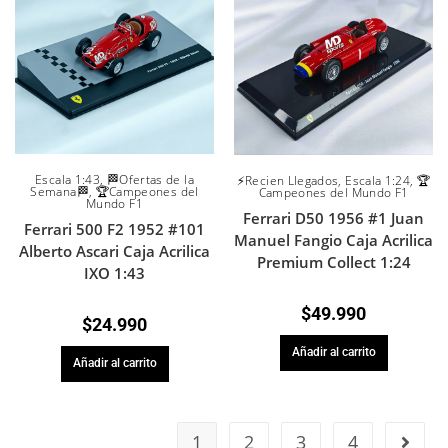
Escala 1:43
,
🏁Ofertas de la
⚡Recien Llegados
,
Escala 1:24
,
🏆
Semana🏁
,
🏆Campeones del
Campeones del Mundo F1
Mundo F1
Ferrari D50 1956 #1 Juan
Ferrari 500 F2 1952 #101
Manuel Fangio Caja Acrilica
Alberto Ascari Caja Acrilica
Premium Collect 1:24
IXO 1:43
$
49.990
$
24.990
Añadir al carrito
Añadir al carrito
1
2
3
4