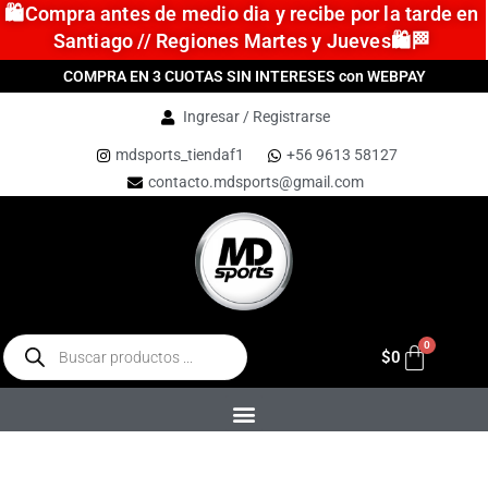
🛍️Compra antes de medio dia y recibe por la tarde en
Santiago // Regiones Martes y Jueves🛍️🏁
COMPRA EN 3 CUOTAS SIN INTERESES con WEBPAY
Ingresar / Registrarse
mdsports_tiendaf1
+56 9613 58127
contacto.mdsports@gmail.com
$
0