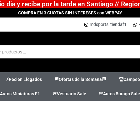
 dia y recibe por la tarde en Santiago // Regi
COMPRA EN 3 CUOTAS SIN INTERESES con WEBPAY
mdsports_tiendaf1
⚡Recien Llegados
🏁Ofertas de la Semana🏁
🏆Campeon
Autos Miniaturas F1
🚨Vestuario Sale
🚨Autos Burago Sale