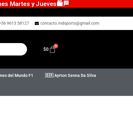
ones Martes y Jueves🛍️🏁
+56 9613 58127
contacto.mdsports@gmail.com
$
0
es del Mundo F1
🇧🇷 Ayrton Senna Da Silva