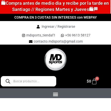
🛍️Compra antes de medio dia y recibe por la tarde en
Santiago // Regiones Martes y Jueves🛍️🏁
COMPRA EN 3 CUOTAS SIN INTERESES con WEBPAY
Ingresar / Registrarse
mdsports_tiendaf1
+56 9613 58127
contacto.mdsports@gmail.com
$
0