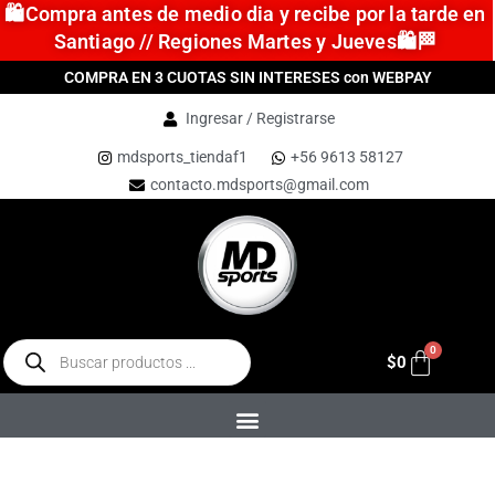
🛍️Compra antes de medio dia y recibe por la tarde en
Santiago // Regiones Martes y Jueves🛍️🏁
COMPRA EN 3 CUOTAS SIN INTERESES con WEBPAY
Ingresar / Registrarse
mdsports_tiendaf1
+56 9613 58127
contacto.mdsports@gmail.com
$
0