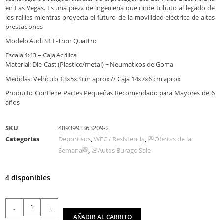
en Las Vegas. Es una pieza de ingeniería que rinde tributo al legado de
los rallies mientras proyecta el futuro de la movilidad eléctrica de altas
prestaciones
Modelo Audi S1 E-Tron Quattro
Escala 1:43 – Caja Acrilica
Material: Die-Cast (Plastico/metal) ~ Neumáticos de Goma
Medidas: Vehículo 13x5x3 cm aprox // Caja 14x7x6 cm aprox
Producto Contiene Partes Pequeñas Recomendado para Mayores de 6
años
SKU
4893993363209-2
Categorías
Deportivos
,
WEC / Resistencia
,
🏁Ofertas de la
Semana🏁
,
🚨Autos Burago Sale
4 disponibles
-
+
AÑADIR AL CARRITO