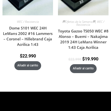
WEC / Resistencia
🏁Ofertas de la Semana🏁
,
WEC /
Resistencia
Dome S101 WEC 24H
Toyota Gazoo TS050 WEC #8
LeMans 2002 #16 Lammers
Alonso – Buemi – Nakajima
– Coronel – Hillebrand Caja
2019 24H LeMans Winner
Acrilica 1:43
1:43 Caja Acrilica
$
22.990
$
19.990
$
22.990
Añadir al carrito
Añadir al carrito