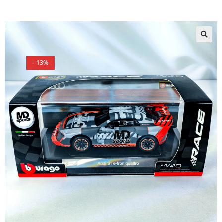
🔍
- 13%