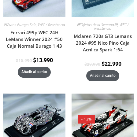
🚨Autos Burago Sale
,
WEC / Resistencia
🏁Ofertas de la Semana🏁
,
WEC /
Resistencia
Ferrari 499p WEC 24H
Mclaren 720s GT3 Lemans
LeMans Winner 2024 #50
2024 #95 Nico Pino Caja
Caja Normal Burago 1:43
Acrilica Spark 1:64
$
13.990
$
15.990
$
22.990
$
29.990
Añadir al carrito
Añadir al carrito
- 13%