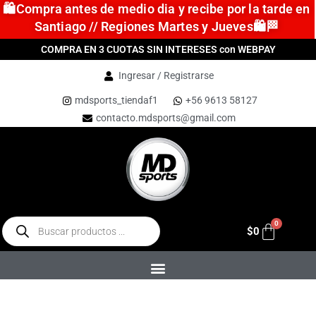
🛍️Compra antes de medio dia y recibe por la tarde en
Santiago // Regiones Martes y Jueves🛍️🏁
COMPRA EN 3 CUOTAS SIN INTERESES con WEBPAY
Ingresar / Registrarse
mdsports_tiendaf1
+56 9613 58127
contacto.mdsports@gmail.com
$
0