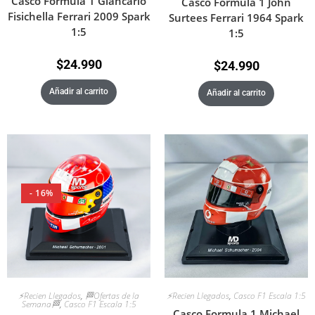
Casco Formula 1 Giancarlo
Casco Formula 1 John
Fisichella Ferrari 2009 Spark
Surtees Ferrari 1964 Spark
1:5
1:5
$
24.990
$
24.990
Añadir al carrito
Añadir al carrito
- 16%
⚡Recien Llegados
,
🏁Ofertas de la
⚡Recien Llegados
,
Casco F1 Escala 1:5
Semana🏁
,
Casco F1 Escala 1:5
Casco Formula 1 Michael