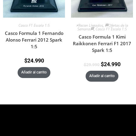
Casco F1 Escala 1:5
⚡Recien Llegados
,
🏁Ofertas de la
Semana🏁
,
Casco F1 Escala 1:5
Casco Formula 1 Fernando
Casco Formula 1 Kimi
Alonso Ferrari 2012 Spark
Raikkonen Ferrari F1 2017
1:5
Spark 1:5
$
24.990
$
24.990
$
29.990
Añadir al carrito
Añadir al carrito