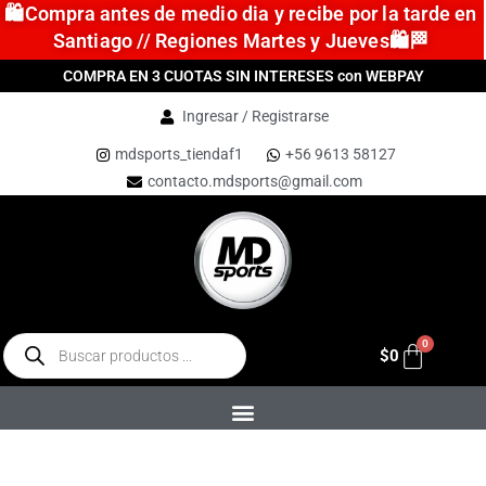
🛍️Compra antes de medio dia y recibe por la tarde en
Santiago // Regiones Martes y Jueves🛍️🏁
COMPRA EN 3 CUOTAS SIN INTERESES con WEBPAY
Ingresar / Registrarse
mdsports_tiendaf1
+56 9613 58127
contacto.mdsports@gmail.com
$
0