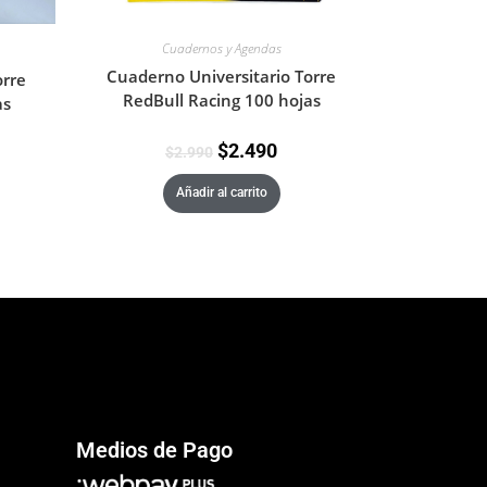
Cuadernos y Agendas
Cuaderno Universitario Torre
orre
RedBull Racing 100 hojas
as
$
2.490
$
2.990
Añadir al carrito
Medios de Pago