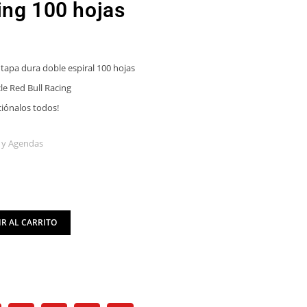
ing 100 hojas
tapa dura doble espiral 100 hojas
le Red Bull Racing
iónalos todos!
 y Agendas
R AL CARRITO