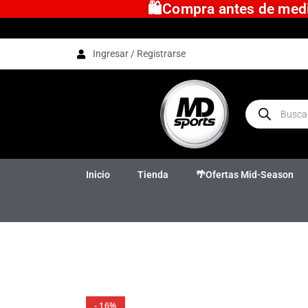
🛍️Compra antes de medio
Ingresar / Registrarse
Inicio
Tienda
🌴Ofertas Mid-Season
- 16%