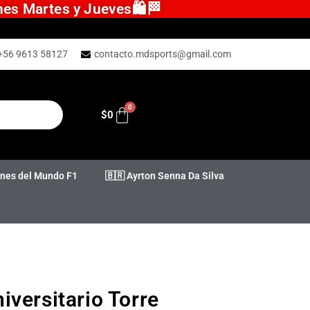
ones Martes y Jueves🛍️🏁
+56 9613 58127
contacto.mdsports@gmail.com
$
0
es del Mundo F1
🇧🇷 Ayrton Senna Da Silva
versitario Torre