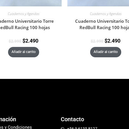
Cuadernos y Agendas
Cuadernos y Agendas
derno Universitario Torre
Cuaderno Universitario T
edBull Racing 100 hojas
RedBull Racing 100 hoj
$
2.490
$
2.490
$
2.990
$
2.990
Añadir al carrito
Añadir al carrito
mación
Contacto
os y Condiciones
+56 9 6135 8127