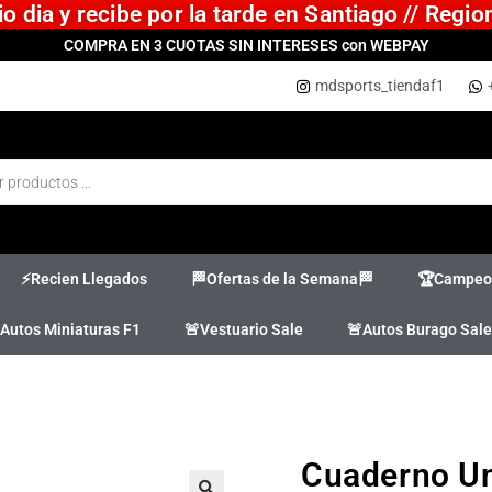
 dia y recibe por la tarde en Santiago // Regi
COMPRA EN 3 CUOTAS SIN INTERESES con WEBPAY
mdsports_tiendaf1
⚡Recien Llegados
🏁Ofertas de la Semana🏁
🏆Campeon
Autos Miniaturas F1
🚨Vestuario Sale
🚨Autos Burago Sale
Cuaderno Uni