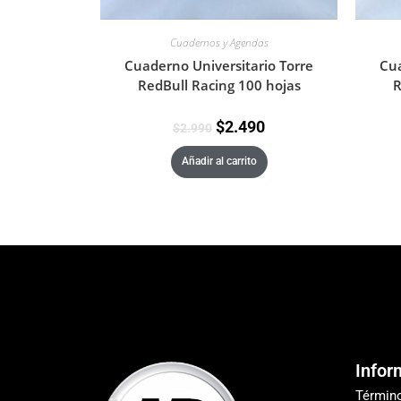
Cuadernos y Agendas
Cuaderno Universitario Torre
Cua
RedBull Racing 100 hojas
R
$
2.490
$
2.990
Añadir al carrito
Infor
Términ