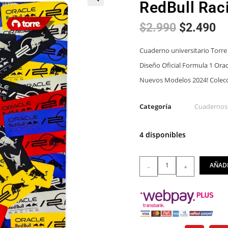
RedBull Rac
🔍
$
2.990
$
2.490
Cuaderno universitario Torre 
Diseño Oficial Formula 1 Orac
Nuevos Modelos 2024! Colecc
Categoría
Cuadernos
4 disponibles
AÑADI
-
+