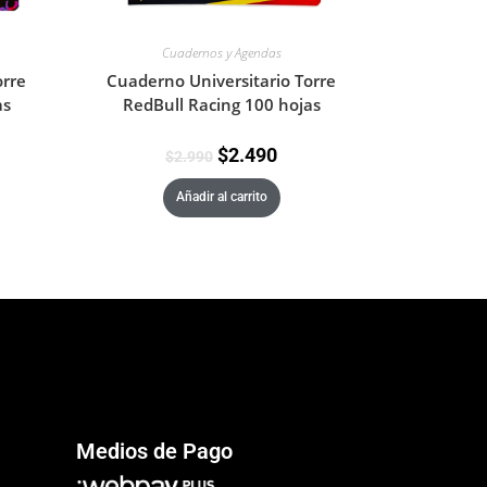
Cuadernos y Agendas
orre
Cuaderno Universitario Torre
as
RedBull Racing 100 hojas
$
2.490
$
2.990
Añadir al carrito
Medios de Pago