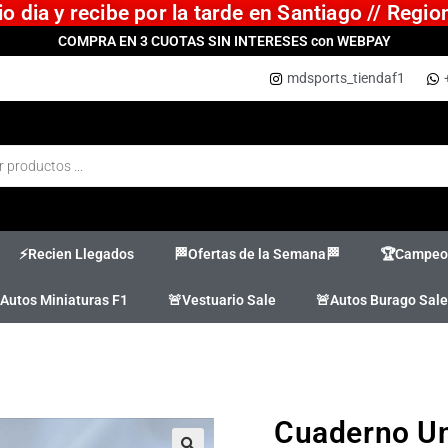
 dia y recibe por la tarde en Santiago // Regi
COMPRA EN 3 CUOTAS SIN INTERESES con WEBPAY
mdsports_tiendaf1
⚡Recien Llegados
🏁Ofertas de la Semana🏁
🏆Campeon
Autos Miniaturas F1
🚨Vestuario Sale
🚨Autos Burago Sale
Cuaderno Uni