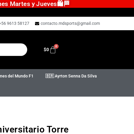
ones Martes y Jueves🛍️🏁
+56 9613 58127
contacto.mdsports@gmail.com
$
0
es del Mundo F1
🇧🇷 Ayrton Senna Da Silva
versitario Torre