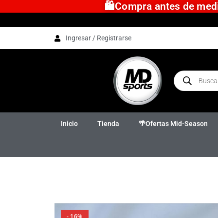
🛍️Compra antes de medio
Ingresar / Registrarse
Inicio
Tienda
🌴Ofertas Mid-Season
- 16%