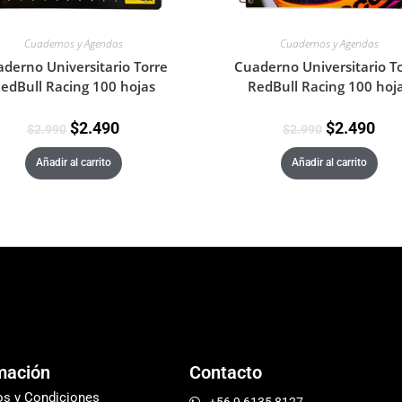
Cuadernos y Agendas
Cuadernos y Agendas
derno Universitario Torre
Cuaderno Universitario T
edBull Racing 100 hojas
RedBull Racing 100 hoj
$
2.490
$
2.490
$
2.990
$
2.990
Añadir al carrito
Añadir al carrito
mación
Contacto
os y Condiciones
+56 9 6135 8127