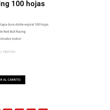
ing 100 hojas
tapa dura doble espiral 100 hojas
le Red Bull Racing
iónalos todos!
 y Agendas
R AL CARRITO