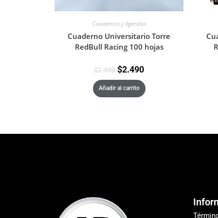
Cuadernos y Agendas
Cuaderno Universitario Torre
Cua
RedBull Racing 100 hojas
R
$
2.490
$
2.990
Añadir al carrito
Infor
Términ