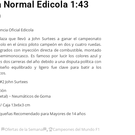
a Normal Edicola 1:43
0
ncia Oficial Edicola
plaza que llevó a John Surtees a ganar el campeonato
dolo en el único piloto campeón en dos y cuatro ruedas.
 grados con inyección directa de combustible, montado
semimonocasco. Es famoso por lucir los colores azul y
s dos carreras del año debido a una disputa política con
diseño equilibrado y ligero fue clave para batir a los
cos.
 #2 John Surtees
ción
/metal) ~ Neumáticos de Goma
// Caja 13x6x3 cm
equeñas Recomendado para Mayores de 14 años
,
🏁Ofertas de la Semana🏁
,
🏆Campeones del Mundo F1