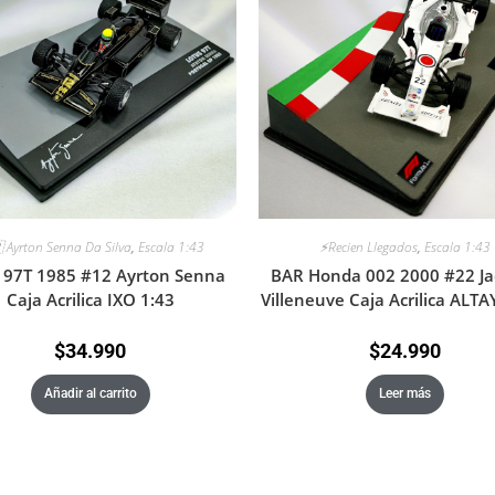
 Ayrton Senna Da Silva
,
Escala 1:43
⚡Recien Llegados
,
Escala 1:43
 97T 1985 #12 Ayrton Senna
BAR Honda 002 2000 #22 Ja
Caja Acrilica IXO 1:43
Villeneuve Caja Acrilica ALTA
$
34.990
$
24.990
Añadir al carrito
Leer más