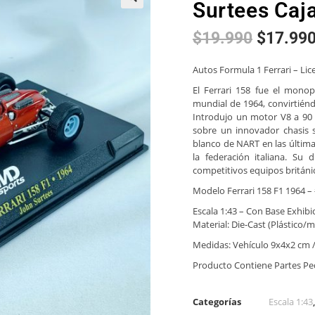
Surtees Caj
🔍
$
19.990
$
17.99
Autos Formula 1 Ferrari – Lice
El Ferrari 158 fue el mono
mundial de 1964, convirtién
Introdujo un motor V8 a 90
sobre un innovador chasis 
blanco de NART en las última
la federación italiana. Su 
competitivos equipos británi
Modelo Ferrari 158 F1 1964 –
Escala 1:43 – Con Base Exhibi
Material: Die-Cast (Plástico
Medidas: Vehículo 9x4x2 cm 
Producto Contiene Partes P
Categorías
Escala 1:43