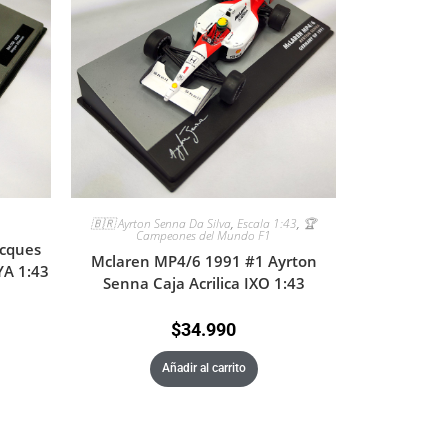
🇧🇷 Ayrton Senna Da Silva
,
Escala 1:43
,
🏆
Campeones del Mundo F1
cques
Mclaren MP4/6 1991 #1 Ayrton
YA 1:43
Senna Caja Acrilica IXO 1:43
$
34.990
Añadir al carrito