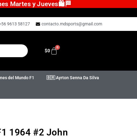
ones Martes y Jueves🛍️🏁
+56 9613 58127
contacto.mdsports@gmail.com
$
0
es del Mundo F1
🇧🇷 Ayrton Senna Da Silva
 F1 1964 #2 John