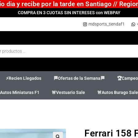
 dia y recibe por la tarde en Santiago // Regi
COMPRA EN 3 CUOTAS SIN INTERESES con WEBPAY
mdsports_tiendaf1
⚡Recien Llegados
🏁Ofertas de la Semana🏁
🏆Campeon
Autos Miniaturas F1
🚨Vestuario Sale
🚨Autos Burago Sale
Ferrari 158