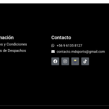
mación
Contacto
os y Condiciones
+56 9 6135 8127
s de Despachos
contacto.mdsports@gmail.com