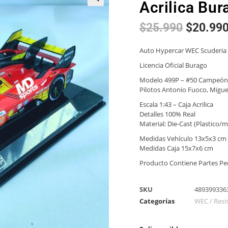
Acrilica Bur
🔍
$
25.990
$
20.99
Auto Hypercar WEC Scuderia 
Licencia Oficial Burago
Modelo 499P – #50 Campeón
Pilotos Antonio Fuoco, Miguel
Escala 1:43 – Caja Acrilica
Detalles 100% Real
Material: Die-Cast (Plastico
Medidas Vehículo 13x5x3 cm
Medidas Caja 15x7x6 cm
Producto Contiene Partes P
SKU
489399336
Categorías
WEC / Resi