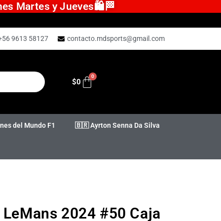
ones Martes y Jueves🛍️🏁
+56 9613 58127
contacto.mdsports@gmail.com
$
0
es del Mundo F1
🇧🇷 Ayrton Senna Da Silva
P LeMans 2024 #50 Caja