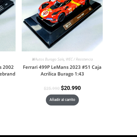
🚨Autos Burago Sale
,
WEC / Resistencia
s 2002
Ferrari 499P LeMans 2023 #51 Caja
lebrand
Acrilica Burago 1:43
$
20.990
$
25.990
Añadir al carrito