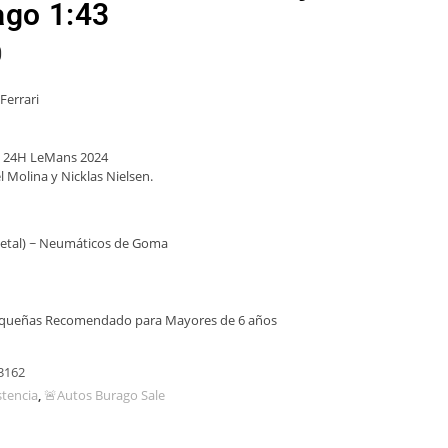
ago 1:43
0
Ferrari
 24H LeMans 2024
 Molina y Nicklas Nielsen.
/metal) ~ Neumáticos de Goma
equeñas Recomendado para Mayores de 6 años
3162
stencia
,
🚨Autos Burago Sale