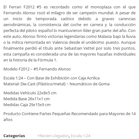
El Ferrari F2012 #5 es recordado como el monoplaza con el que
Fernando Alonso rozó el milagro de ser campeón mundial. A pesar de
un inicio de temporada caótico debido a graves carencias
aerodinámicas, la consistencia del coche en carrera y la conducción
perfecta del piloto español lo mantuvieron líder gran parte del año. Con
este auto, Alonso firmó victorias legendarias como Malasia bajo la lluvia
o la mítica remontada en Valencia desde el undécimo puesto. Aunque
finalmente perdió el título ante Sebastian Vettel por solo tres puntos,
esta campaña es considerada una de las mayores hazañas individuales
en la historia de la Fórmula 1.
Modelo F2012 – #5 Fernando Alonso
Escala 1:24 – Con Base de Exhibición con Caja Acrilica
Material: Die-Cast (Plástico/metal) ~ Neumáticos de Goma
Medidas Vehículo 22x8x5 cm
Medida Base 26x11x1 cm
Medidas Caja 29x15x9 cm
Producto Contiene Partes Pequeñas Recomendado para Mayores de 14
años
Categorías
⚡Recien Llegados
,
Escala 1:24