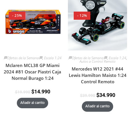
- 25%
- 12%
🏁Ofertas de la Semana🏁
,
Escala 1:24
🏁Ofertas de la Semana🏁
,
Escala 1:24
,
Autos a Control Remoto
Mclaren MCL38 GP Miami
Mercedes W12 2021 #44
2024 #81 Oscar Piastri Caja
Lewis Hamilton Maisto 1:24
Normal Burago 1:24
Control Remoto
$
14.990
$
19.990
$
34.990
$
39.990
Añadir al carrito
Añadir al carrito