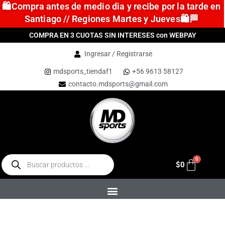
🛍️Compra antes de medio dia y recibe por la tarde en
Santiago // Regiones Martes y Jueves🛍️🏁
COMPRA EN 3 CUOTAS SIN INTERESES con WEBPAY
Ingresar / Registrarse
mdsports_tiendaf1
+56 9613 58127
contacto.mdsports@gmail.com
$
0