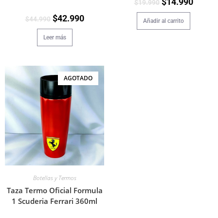
$
14.990
$
19.990
$
42.990
$
44.990
Añadir al carrito
Leer más
AGOTADO
Botellas y Termos
Taza Termo Oficial Formula
1 Scuderia Ferrari 360ml