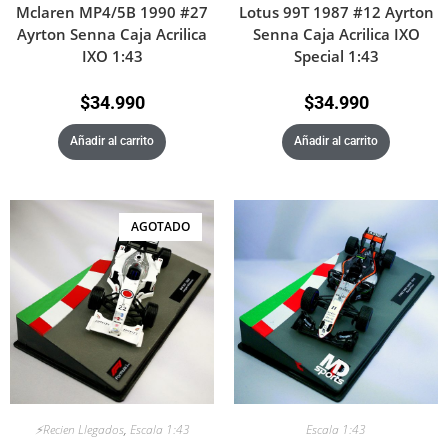
Mclaren MP4/5B 1990 #27
Lotus 99T 1987 #12 Ayrton
Ayrton Senna Caja Acrilica
Senna Caja Acrilica IXO
IXO 1:43
Special 1:43
$
34.990
$
34.990
Añadir al carrito
Añadir al carrito
AGOTADO
⚡Recien Llegados
,
Escala 1:43
Escala 1:43