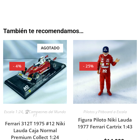
También te recomendamos…
AGOTADO
- 4%
- 25%
Pilotos y Pitboard a Escala
Escala 1:24
,
🏆Campeones del Mundo
F1
Figura Piloto Niki Lauda
Ferrari 312T 1975 #12 Niki
1977 Ferrari Cartrix 1:43
Lauda Caja Normal
Premium Collect 1:24