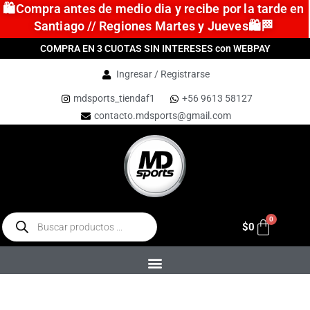
🛍️Compra antes de medio dia y recibe por la tarde en
Santiago // Regiones Martes y Jueves🛍️🏁
COMPRA EN 3 CUOTAS SIN INTERESES con WEBPAY
Ingresar / Registrarse
mdsports_tiendaf1
+56 9613 58127
contacto.mdsports@gmail.com
$
0