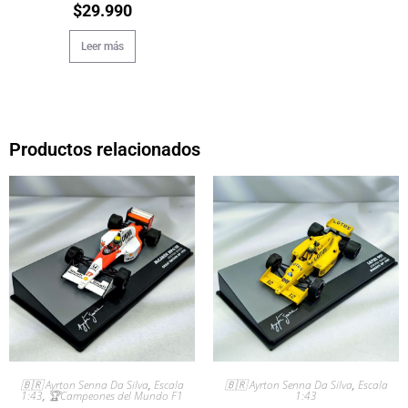
$
29.990
Leer más
Productos relacionados
🇧🇷 Ayrton Senna Da Silva
,
Escala
🇧🇷 Ayrton Senna Da Silva
,
Escala
1:43
,
🏆Campeones del Mundo F1
1:43