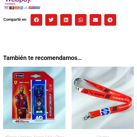
Compartir en
También te recomendamos…
⚡Recien Llegados
,
Escala 1:64 y Otros
Llaveros