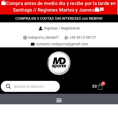
🛍️Compra antes de medio dia y recibe por la tarde en
Santiago // Regiones Martes y Jueves🛍️🏁
COMPRA EN 3 CUOTAS SIN INTERESES con WEBPAY
Ingresar / Registrarse
mdsports_tiendaf1
+56 9613 58127
contacto.mdsports@gmail.com
$
0