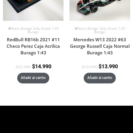
🚨Autos Burago Sale
,
Escala 1:43
🚨Autos Burago Sale
,
Escala 1:43
Burago
Burago
RedBull RB16b 2021 #11
Mercedes W13 2022 #63
Checo Perez Caja Acrilica
George Russell Caja Normal
Burago 1:43
Burago 1:43
$
14.990
$
13.990
$
22.990
$
15.990
Añadir al carrito
Añadir al carrito