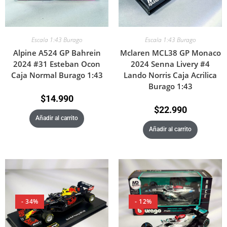
Escala 1:43 Burago
Escala 1:43 Burago
Alpine A524 GP Bahrein
Mclaren MCL38 GP Monaco
2024 #31 Esteban Ocon
2024 Senna Livery #4
Caja Normal Burago 1:43
Lando Norris Caja Acrilica
Burago 1:43
$
14.990
$
22.990
Añadir al carrito
Añadir al carrito
- 34%
- 12%