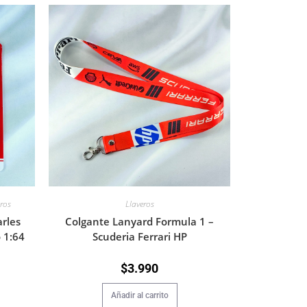
tros
Llaveros
rles
Colgante Lanyard Formula 1 –
 1:64
Scuderia Ferrari HP
$
3.990
Añadir al carrito