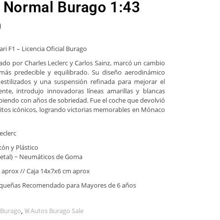
a Normal Burago 1:43
0
ri F1 – Licencia Oficial Burago
otado por Charles Leclerc y Carlos Sainz, marcó un cambio
más predecible y equilibrado. Su diseño aerodinámico
stilizados y una suspensión refinada para mejorar el
ente, introdujo innovadoras líneas amarillas y blancas
mpiendo con años de sobriedad. Fue el coche que devolvió
rcuitos icónicos, logrando victorias memorables en Mónaco
eclerc
tón y Plástico
/metal) ~ Neumáticos de Goma
 aprox // Caja 14x7x6 cm aprox
equeñas Recomendado para Mayores de 6 años
3 Burago
,
🚨Autos Burago Sale