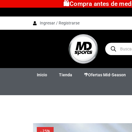
🛍️Compra antes de medio
Ingresar / Registrarse
Inicio
Tienda
🌴Ofertas Mid-Season
- 25%