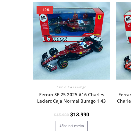
- 12%
Escala 1:43 Burago
Ferrari SF-25 2025 #16 Charles
Ferra
Leclerc Caja Normal Burago 1:43
Charle
$
13.990
$
15.990
Añadir al carrito