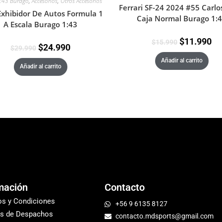
1:43 Burago
,
Accesorios
,
Otros Accesorios
Ferrari SF-24 2024 #55 Carlo
Exhibidor De Autos Formula 1
Caja Normal Burago 1:
A Escala Burago 1:43
$
11.990
$
15.990
$
24.990
$
29.990
Añadir al carrito
Añadir al carrito
mación
Contacto
os y Condiciones
+56 9 6135 8127
s de Despachos
contacto.mdsports@gmail.com