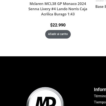
Escala 
Mclaren MCL38 GP Monaco 2024
Base 
Senna Livery #4 Lando Norris Caja
Acrilica Burago 1:43
$
22.990
Añadir al carrito
Infor
Términ
Tiempo