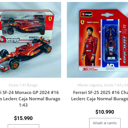
⚡Recien Llegados
,
Escala 1:64 y O
Escala 1:43 Burago
Ferrari SF-25 2025 #16 Cha
ri SF-24 Monaco GP 2024 #16
Leclerc Caja Normal Burago
s Leclerc Caja Normal Burago
1:43
$
10.990
$
15.990
Añadir al carrito