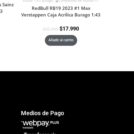
Escala 1:43 Burago
,
🏆Campeones del Mundo F1
s Sainz
RedBull RB19 2023 #1 Max
43
Verstappen Caja Acrilica Burago 1:43
$
17.990
$
22.990
Añadir al carrito
Medios de Pago