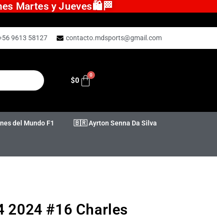
ones Martes y Jueves🛍️🏁
+56 9613 58127
contacto.mdsports@gmail.com
$
0
es del Mundo F1
🇧🇷 Ayrton Senna Da Silva
24 2024 #16 Charles