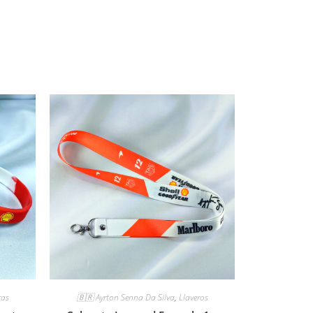
ras
🇧🇷 Ayrton Senna Da Silva
,
Llaveros