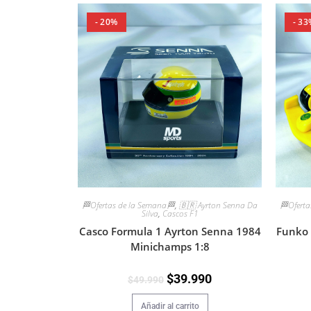
- 20%
- 33
🏁Ofertas de la Semana🏁
,
🇧🇷 Ayrton Senna Da
🏁Oferta
Silva
,
Cascos F1
Casco Formula 1 Ayrton Senna 1984
Funko 
Minichamps 1:8
$
39.990
$
49.990
Añadir al carrito