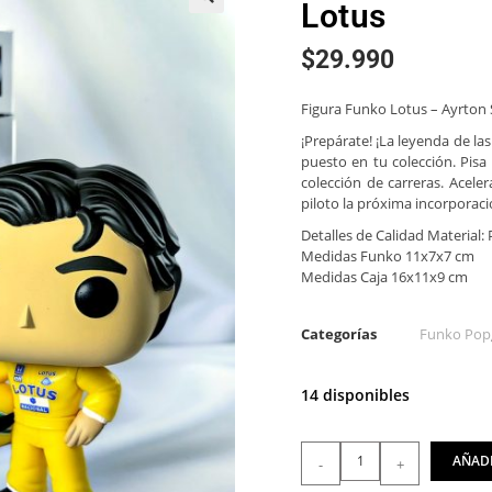
Lotus
🔍
$
29.990
Figura Funko Lotus – Ayrton
¡Prepárate! ¡La leyenda de la
puesto en tu colección. Pis
colección de carreras. Acel
piloto la próxima incorporació
Detalles de Calidad Material:
Medidas Funko 11x7x7 cm
Medidas Caja 16x11x9 cm
Categorías
Funko Pop
14 disponibles
AÑADI
-
+