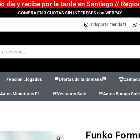
 dia y recibe por la tarde en Santiago // Regi
COMPRA EN 3 CUOTAS SIN INTERESES con WEBPAY
mdsports_tiendaf1
⚡Recien Llegados
🏁Ofertas de la Semana🏁
🏆Campeon
Autos Miniaturas F1
🚨Vestuario Sale
🚨Autos Burago Sale
Funko Formu