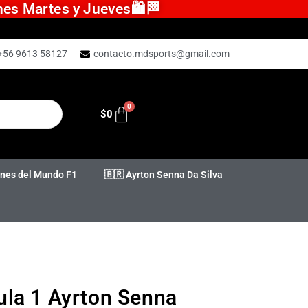
ones Martes y Jueves🛍️🏁
+56 9613 58127
contacto.mdsports@gmail.com
$
0
es del Mundo F1
🇧🇷 Ayrton Senna Da Silva
la 1 Ayrton Senna