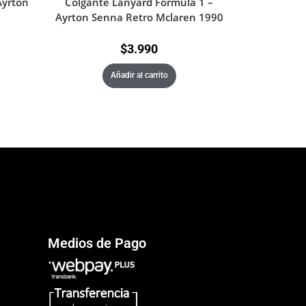
Ayrton
Colgante Lanyard Formula 1 –
Ayrton Senna Retro Mclaren 1990
$
3.990
Añadir al carrito
Medios de Pago