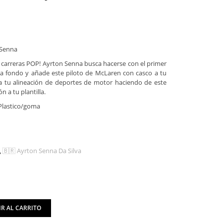
 Senna
s carreras POP! Ayrton Senna busca hacerse con el primer
a a fondo y añade este piloto de McLaren con casco a tu
era tu alineación de deportes de motor haciendo de este
n a tu plantilla.
 Plastico/goma
,
🇧🇷 Ayrton Senna Da Silva
R AL CARRITO