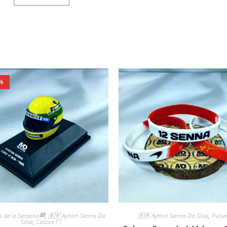
%
🇧🇷 Ayrton Senna Da Silva
,
Pulse
s de la Semana🏁
,
🇧🇷 Ayrton Senna Da
Silva
,
Cascos F1