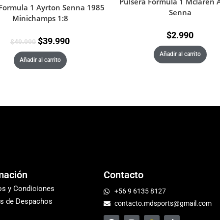
Pulsera Formula 1 Mclaren 
Formula 1 Ayrton Senna 1985
Senna
Minichamps 1:8
$
2.990
$
39.990
$
49.990
Añadir al carrito
Añadir al carrito
mación
Contacto
os y Condiciones
+56 9 6135 8127
s de Despachos
contacto.mdsports@gmail.com