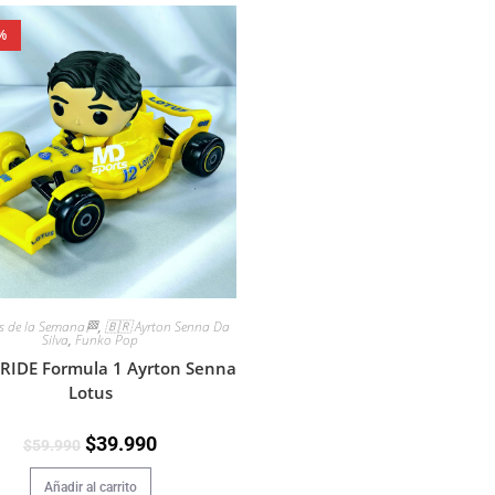
%
s de la Semana🏁
,
🇧🇷 Ayrton Senna Da
Silva
,
Funko Pop
RIDE Formula 1 Ayrton Senna
Lotus
$
39.990
$
59.990
Añadir al carrito