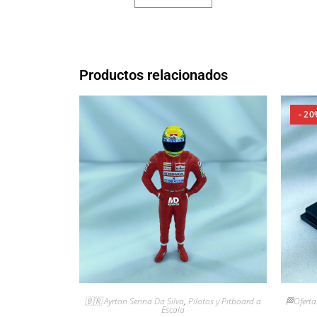
Productos relacionados
- 20
🇧🇷 Ayrton Senna Da Silva
,
Pilotos y Pitboard a
🏁Oferta
Escala