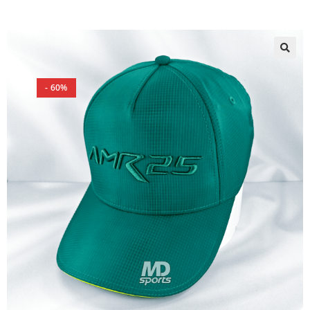
🔍
- 60%