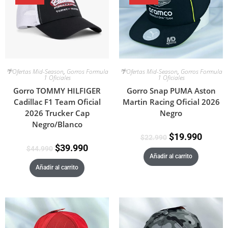
🌴Ofertas Mid-Season
,
Gorros Formula
🌴Ofertas Mid-Season
,
Gorros Formula
1 Oficiales
1 Oficiales
Gorro TOMMY HILFIGER
Gorro Snap PUMA Aston
Cadillac F1 Team Oficial
Martin Racing Oficial 2026
2026 Trucker Cap
Negro
Negro/Blanco
$
19.990
$
22.990
$
39.990
$
44.990
Añadir al carrito
Añadir al carrito