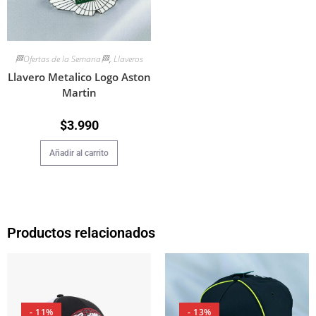
🏁Ofertas de la Semana🏁
,
Llaveros
Llavero Metalico Logo Aston
Martin
$
3.990
Añadir al carrito
Productos relacionados
- 11%
- 13%