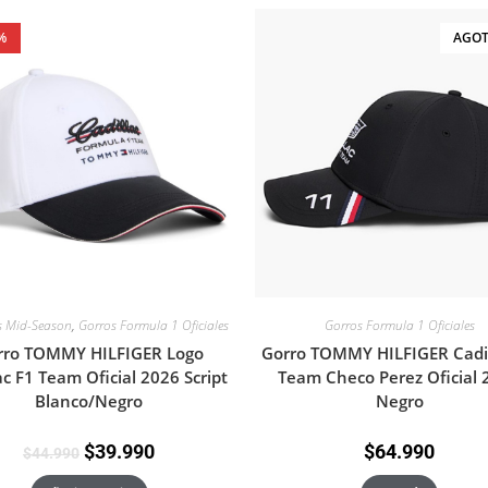
%
AGO
s Mid-Season
,
Gorros Formula 1 Oficiales
Gorros Formula 1 Oficiales
rro TOMMY HILFIGER Logo
Gorro TOMMY HILFIGER Cadil
ac F1 Team Oficial 2026 Script
Team Checo Perez Oficial 
Blanco/Negro
Negro
$
39.990
$
64.990
$
44.990