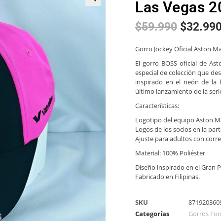
Las Vegas 2
🔍
$
59.990
$
32.99
Gorro Jockey Oficial Aston M
El gorro BOSS oficial de As
especial de colección que des
inspirado en el neón de la 
último lanzamiento de la seri
Características:
Logotipo del equipo Aston Ma
Logos de los socios en la parte
Ajuste para adultos con corr
Material: 100% Poliéster
Diseño inspirado en el Gran 
Fabricado en Filipinas.
SKU
871920360
Categorías
Gorros For