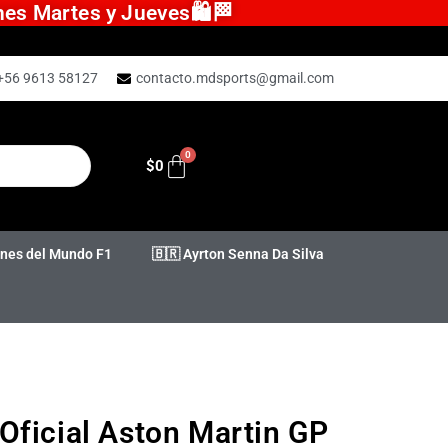
ones Martes y Jueves🛍️🏁
+56 9613 58127
contacto.mdsports@gmail.com
$
0
es del Mundo F1
🇧🇷 Ayrton Senna Da Silva
Oficial Aston Martin GP