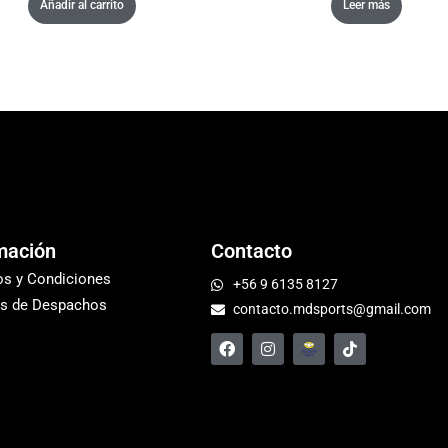
Añadir al carrito
Leer más
mación
Contacto
os y Condiciones
+56 9 6135 8127
s de Despachos
contacto.mdsports@gmail.com