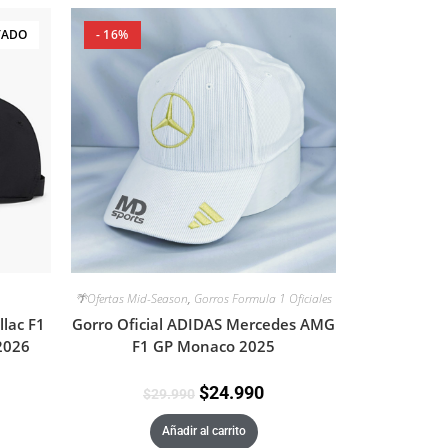
TADO
- 16%
🌴Ofertas Mid-Season
,
Gorros Formula 1 Oficiales
lac F1
Gorro Oficial ADIDAS Mercedes AMG
2026
F1 GP Monaco 2025
$
24.990
$
29.990
Añadir al carrito