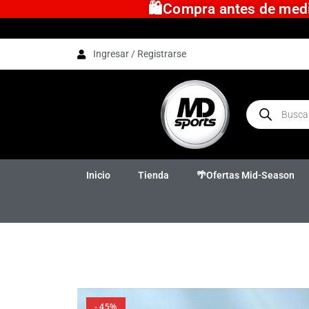
🛍️Compra antes de medio
Ingresar / Registrarse
Inicio
Tienda
🌴Ofertas Mid-Season
- 45%