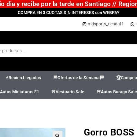
 dia y recibe por la tarde en Santiago // Regi
COMPRA EN 3 CUOTAS SIN INTERESES con WEBPAY
mdsports_tiendaf1
⚡Recien Llegados
🏁Ofertas de la Semana🏁
🏆Campeon
Autos Miniaturas F1
🚨Vestuario Sale
🚨Autos Burago Sale
Gorro BOSS 