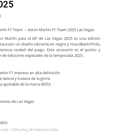
025
0
artin F1 Team – Aston Martin F1 Team 2025 Las Vegas
ton Martin para el GP de Las Vegas 2025 es una edición
taca por un diseño vibrante en negro y rosa (Black/Pink),
famosa ciudad del juego. Este accesorio es el quinto y
e de ediciones especiales de la temporada 2025.
rtin F1 impreso en alta definición
 lateral y trasera de la gorra
ea ajustable de la marca BOSS
Premio de Las Vegas
9805
mula 1 Oficiales
,
🚨Vestuario Sale