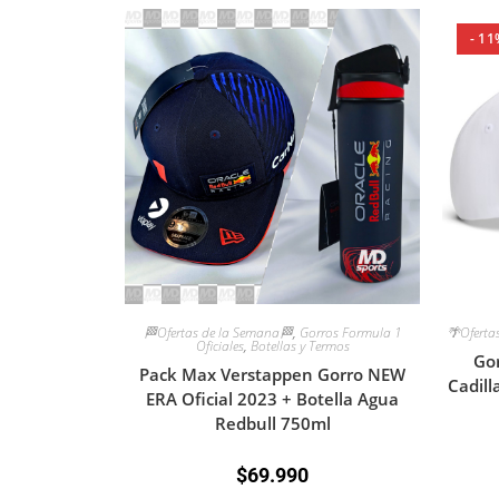
- 11
🏁Ofertas de la Semana🏁
,
Gorros Formula 1
🌴Oferta
Oficiales
,
Botellas y Termos
Go
Pack Max Verstappen Gorro NEW
Cadill
ERA Oficial 2023 + Botella Agua
Redbull 750ml
$
69.990