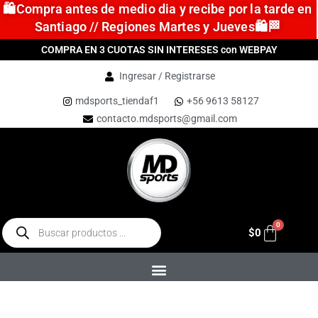
🛍️Compra antes de medio dia y recibe por la tarde en
Santiago // Regiones Martes y Jueves🛍️🏁
COMPRA EN 3 CUOTAS SIN INTERESES con WEBPAY
Ingresar / Registrarse
mdsports_tiendaf1
+56 9613 58127
contacto.mdsports@gmail.com
$
0