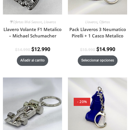
Llaveros
,
Ofertas
🌴Ofertas Mid-Season
,
Llaveros
Pack Llaveros 3 Neumatico
Llavero Volante F1 Metalico
Pirelli + 1 Casco Metalico
– Michael Schumacher
$
14.990
$
12.990
$
15.990
$
14.990
Seleccionar opciones
Añadir al carrito
- 20%