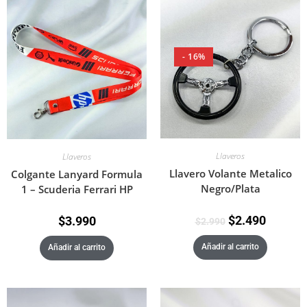
- 16%
Llaveros
Llaveros
Llavero Volante Metalico
Colgante Lanyard Formula
Negro/Plata
1 – Scuderia Ferrari HP
$
2.490
$
3.990
$
2.990
Añadir al carrito
Añadir al carrito