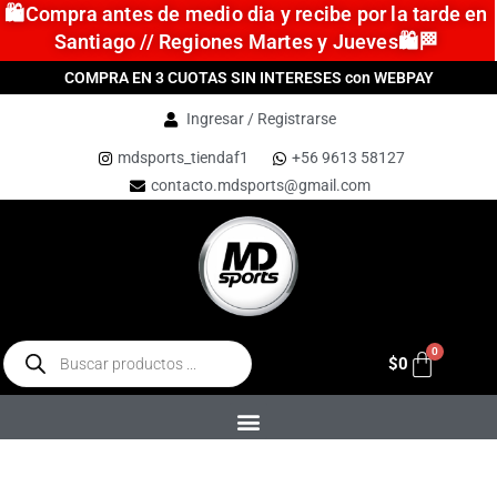
🛍️Compra antes de medio dia y recibe por la tarde en
Santiago // Regiones Martes y Jueves🛍️🏁
COMPRA EN 3 CUOTAS SIN INTERESES con WEBPAY
Ingresar / Registrarse
mdsports_tiendaf1
+56 9613 58127
contacto.mdsports@gmail.com
$
0