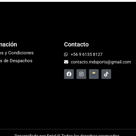
mación
Contacto
os y Condiciones
+56 9 6135 8127
s de Despachos
contacto.mdsports@gmail.com
Desarrollado por Entel © Todos los derechos reservados.