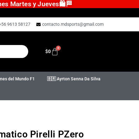
ones Martes y Jueves🛍️🏁
+56 9613 58127
contacto.mdsports@gmail.com
$
0
es del Mundo F1
🇧🇷 Ayrton Senna Da Silva
atico Pirelli PZero