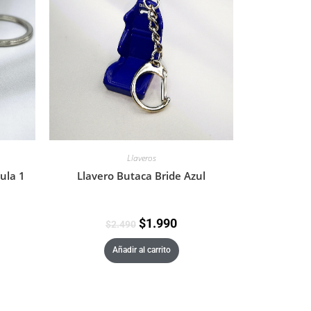
Llaveros
Llavero Butaca Bride Azul
ula 1
$
1.990
$
2.490
Añadir al carrito