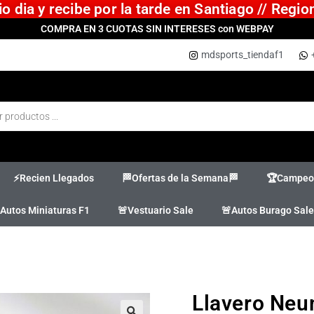
 dia y recibe por la tarde en Santiago // Regi
COMPRA EN 3 CUOTAS SIN INTERESES con WEBPAY
mdsports_tiendaf1
⚡Recien Llegados
🏁Ofertas de la Semana🏁
🏆Campeon
Autos Miniaturas F1
🚨Vestuario Sale
🚨Autos Burago Sale
Llavero Neum