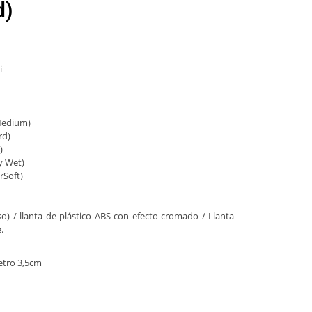
d)
i
(Medium)
rd)
)
y Wet)
rSoft)
o) / llanta de plástico ABS con efecto cromado / Llanta
.
tro 3,5cm