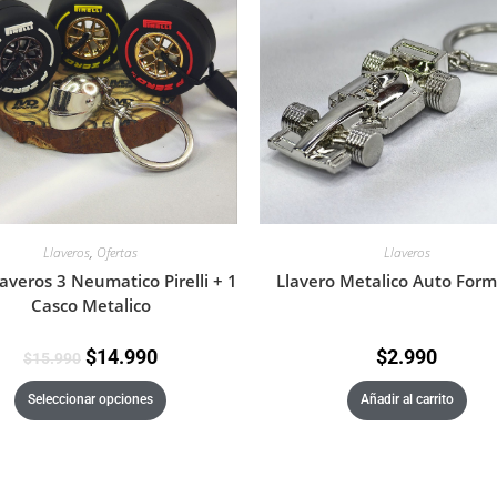
Llaveros
Llaveros
,
Ofertas
Llavero Metalico Auto Form
averos 3 Neumatico Pirelli + 1
Casco Metalico
$
2.990
$
14.990
$
15.990
Añadir al carrito
Seleccionar opciones