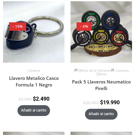
- 16%
- 4%
Llaveros
🏁Ofertas de la Semana🏁
,
Llaveros
,
Ofertas
Llavero Metalico Casco
Pack 5 Llaveros Neumatico
Formula 1 Negro
Pirelli
$
2.490
$
2.990
$
19.990
$
20.990
Añadir al carrito
Añadir al carrito