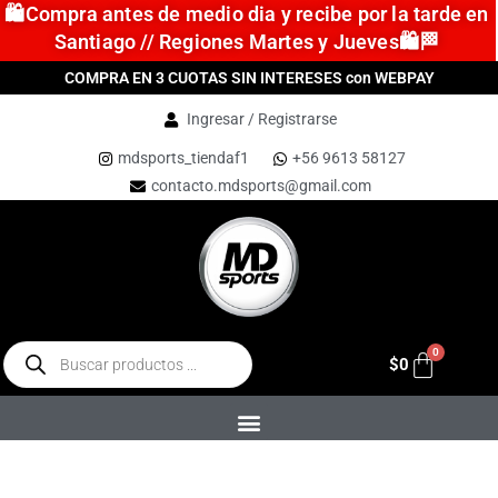
🛍️Compra antes de medio dia y recibe por la tarde en
Santiago // Regiones Martes y Jueves🛍️🏁
COMPRA EN 3 CUOTAS SIN INTERESES con WEBPAY
Ingresar / Registrarse
mdsports_tiendaf1
+56 9613 58127
contacto.mdsports@gmail.com
$
0