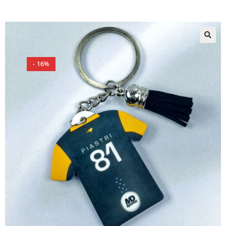
🔍
- 16%