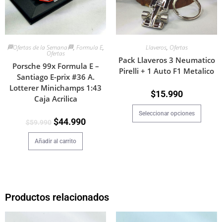
🏁Ofertas de la Semana🏁
,
Formula E
,
Llaveros
,
Ofertas
Ofertas
Pack Llaveros 3 Neumatico
Porsche 99x Formula E –
Pirelli + 1 Auto F1 Metalico
Santiago E-prix #36 A.
Lotterer Minichamps 1:43
$
15.990
Caja Acrilica
Seleccionar opciones
$
44.990
$
59.990
Añadir al carrito
Productos relacionados