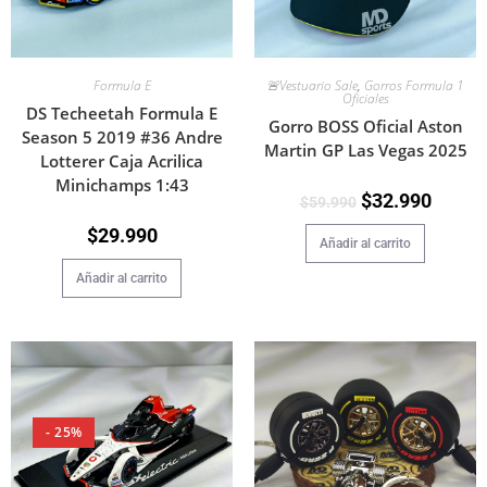
Formula E
🚨Vestuario Sale
,
Gorros Formula 1
Oficiales
DS Techeetah Formula E
Gorro BOSS Oficial Aston
Season 5 2019 #36 Andre
Martin GP Las Vegas 2025
Lotterer Caja Acrilica
Minichamps 1:43
$
32.990
$
59.990
$
29.990
Añadir al carrito
Añadir al carrito
- 25%