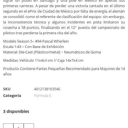
lograr un podio en Santiago y una pole en México en apenas sus
primeras carreras. A pesar de perder una victoria cantada en el último
segundo en el ePrix de Ciudad de México por falta de energía, el alemán
se consolidó como el referente de clasificación del equipo; sin embargo,
la inconsistencia técnica y algunos incidentes en pista limitaron su
cosecha a 58 puntos, finalizando en el 12° puesto del campeonato de
pilotos tras perderse la primera cita del año.
Modelo Season 5– #94 Pascal Wherlein
Escala 1:43 – Con Base de Exhibición
Material: Die-Cast (Plástico/metal) ~ Neumáticos de Goma
Medidas: Vehículo 11x4x3 cm // Caja 14x7x4 cm
Producto Contiene Partes Pequeñas Recomendado para Mayores de 14
años
SKU
4012138163546
Categoría
Formula E
3 disponibles