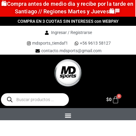
🛍️Compra antes de medio dia y recibe por la tarde en
Santiago // Regiones Martes y Jueves🛍️🏁
COMPRA EN 3 CUOTAS SIN INTERESES con WEBPAY
Ingresar / Registrarse
mdsports_tiendaf1
+56 9613 58127
contacto.mdsports@gmail.com
$
0