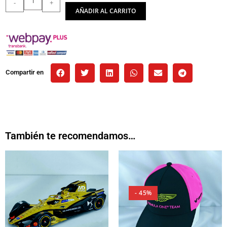
-
+
AÑADIR AL CARRITO
Compartir en
También te recomendamos…
- 45%