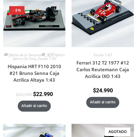
- 8%
🏁Ofertas de la Semana🏁
,
🇧🇷 Ayrton
Escala 1:43
Senna Da Silva
,
Escala 1:43
Ferrari 312 T2 1977 #12
Hispania HRT F110 2010
Carlos Reutemann Caja
#21 Bruno Senna Caja
Acrilica IXO 1:43
Acrilica Altaya 1:43
$
24.990
$
22.990
$
24.990
Añadir al carrito
Añadir al carrito
AGOTADO