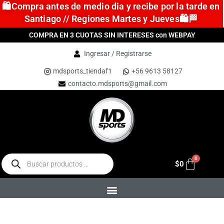
🛍️Compra antes de medio dia y recibe por la tarde en
Santiago // Regiones Martes y Jueves🛍️🏁
COMPRA EN 3 CUOTAS SIN INTERESES con WEBPAY
Ingresar / Registrarse
mdsports_tiendaf1
+56 9613 58127
contacto.mdsports@gmail.com
$
0