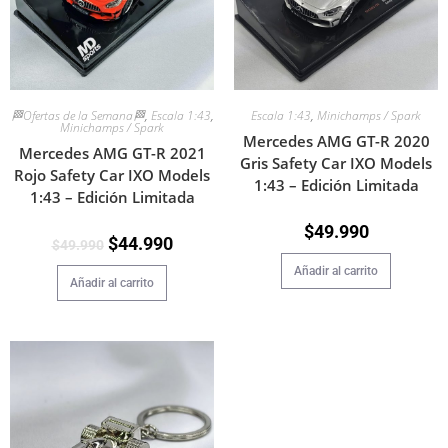
🏁Ofertas de la Semana🏁
,
Escala 1:43
,
Escala 1:43
,
Minichamps / Spark
Minichamps / Spark
Mercedes AMG GT-R 2020
Mercedes AMG GT-R 2021
Gris Safety Car IXO Models
Rojo Safety Car IXO Models
1:43 – Edición Limitada
1:43 – Edición Limitada
$
49.990
$
44.990
$
49.990
Añadir al carrito
Añadir al carrito