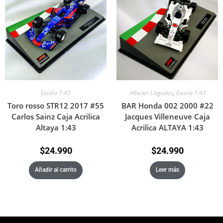
Escala 1:43
⚡Recien Llegados
,
Escala 1:43
Toro rosso STR12 2017 #55
BAR Honda 002 2000 #22
Carlos Sainz Caja Acrilica
Jacques Villeneuve Caja
Altaya 1:43
Acrilica ALTAYA 1:43
$
24.990
$
24.990
Añadir al carrito
Leer más