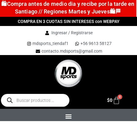
🛍️Compra antes de medio dia y recibe por la tarde en
Santiago // Regiones Martes y Jueves🛍️🏁
COMPRA EN 3 CUOTAS SIN INTERESES con WEBPAY
Ingresar / Registrarse
mdsports_tiendaf1
+56 9613 58127
contacto.mdsports@gmail.com
$
0