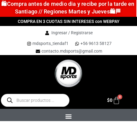
🛍️Compra antes de medio dia y recibe por la tarde en
Santiago // Regiones Martes y Jueves🛍️🏁
COMPRA EN 3 CUOTAS SIN INTERESES con WEBPAY
Ingresar / Registrarse
mdsports_tiendaf1
+56 9613 58127
contacto.mdsports@gmail.com
$
0