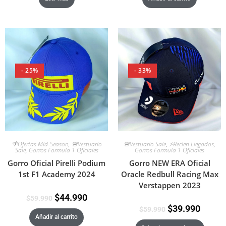
- 25%
- 33%
🌴Ofertas Mid-Season
,
🚨Vestuario
🚨Vestuario Sale
,
⚡Recien Llegados
,
Sale
,
Gorros Formula 1 Oficiales
Gorros Formula 1 Oficiales
Gorro Oficial Pirelli Podium
Gorro NEW ERA Oficial
1st F1 Academy 2024
Oracle Redbull Racing Max
Verstappen 2023
$
44.990
$
59.990
$
39.990
$
59.990
Añadir al carrito