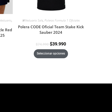
Vestuario
,
🚨Vestuario Sale
,
Poleras Formula 1 Oficiales
Polera CODE Oficial Team Stake Kick
le Red
Sauber 2024
025
$
39.990
$
74.990
Seleccionar opciones