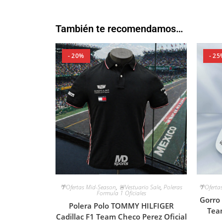
También te recomendamos…
- 20%
- 25
🌴Ofertas Mid-Season
,
🚨Vestuario Sale
,
Poleras
🌴Oferta
Formula 1 Oficiales
Gorro
Polera Polo TOMMY HILFIGER
Tea
Cadillac F1 Team Checo Perez Oficial