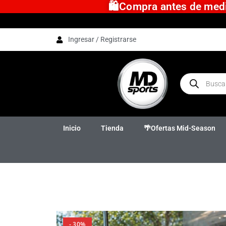
🛍️Compra antes de medio
Ingresar / Registrarse
Inicio
Tienda
🌴Ofertas Mid-Season
- 30%