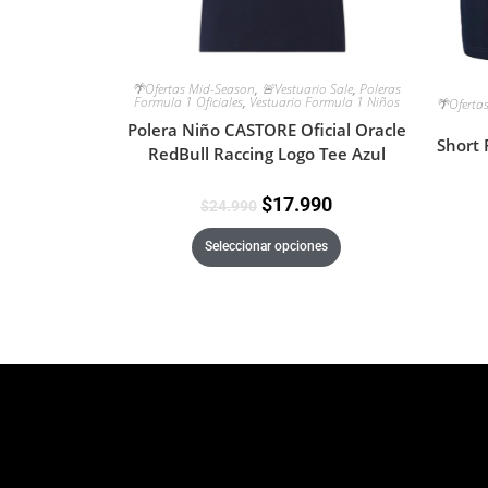
🌴Ofertas Mid-Season
,
🚨Vestuario Sale
,
Poleras
Formula 1 Oficiales
,
Vestuario Formula 1 Niños
🌴Oferta
Polera Niño CASTORE Oficial Oracle
Short
RedBull Raccing Logo Tee Azul
$
17.990
$
24.990
Seleccionar opciones