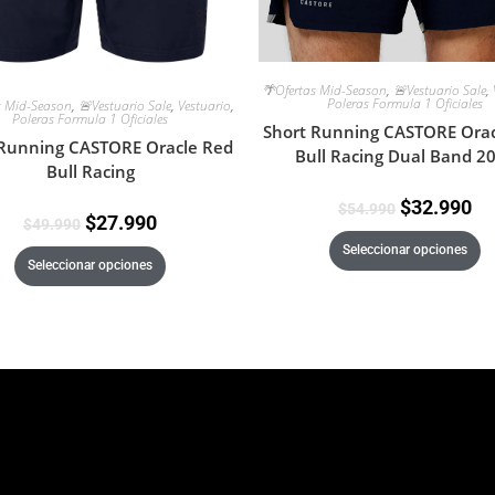
🌴Ofertas Mid-Season
,
🚨Vestuario Sale
,
Poleras Formula 1 Oficiales
s Mid-Season
,
🚨Vestuario Sale
,
Vestuario
,
Poleras Formula 1 Oficiales
Short Running CASTORE Orac
 Running CASTORE Oracle Red
Bull Racing Dual Band 2
Bull Racing
$
32.990
$
54.990
$
27.990
$
49.990
Seleccionar opciones
Seleccionar opciones