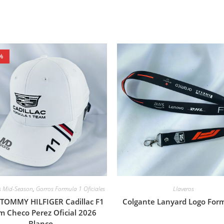
%
s Mid-Season
,
Gorros Formula 1 Oficiales
Llaveros
 TOMMY HILFIGER Cadillac F1
Colgante Lanyard Logo For
m Checo Perez Oficial 2026
Blanco