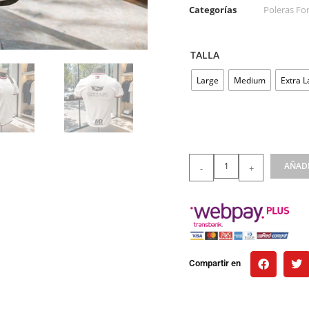
Categorías
Poleras For
TALLA
Large
Medium
Extra L
AÑADI
-
+
Compartir en