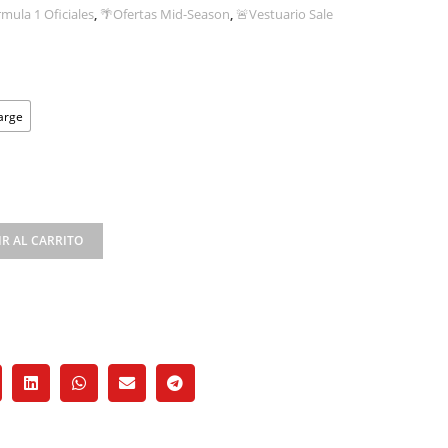
mula 1 Oficiales
,
🌴Ofertas Mid-Season
,
🚨Vestuario Sale
arge
R AL CARRITO