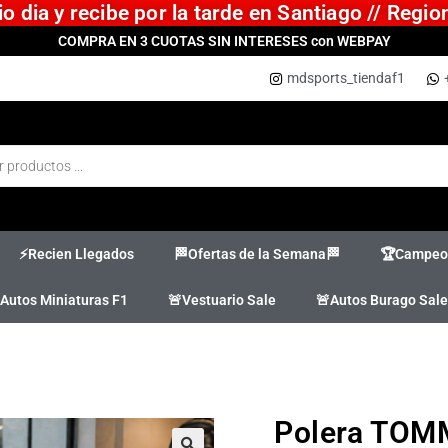
 dia y recibe por la tarde en Santiago // Regi
COMPRA EN 3 CUOTAS SIN INTERESES con WEBPAY
mdsports_tiendaf1
⚡Recien Llegados
🏁Ofertas de la Semana🏁
🏆Campeon
Autos Miniaturas F1
🚨Vestuario Sale
🚨Autos Burago Sale
Polera TOMM