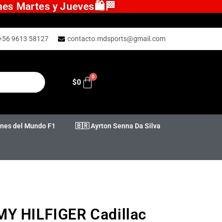
ones Martes y Jueves🛍️🏁
+56 9613 58127
contacto.mdsports@gmail.com
$
0
es del Mundo F1
🇧🇷 Ayrton Senna Da Silva
Y HILFIGER Cadillac