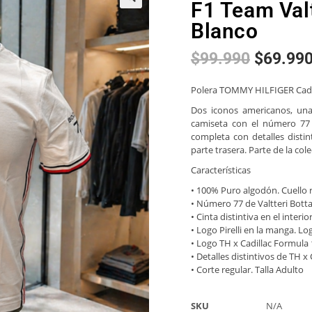
F1 Team Valt
🔍
Blanco
$
99.990
$
69.99
Polera TOMMY HILFIGER Cadi
Dos iconos americanos, una 
camiseta con el número 77 d
completa con detalles distin
parte trasera. Parte de la co
Características
• 100% Puro algodón. Cuello
• Número 77 de Valtteri Bott
• Cinta distintiva en el interio
• Logo Pirelli en la manga. L
• Logo TH x Cadillac Formula 
• Detalles distintivos de TH 
• Corte regular. Talla Adulto
SKU
N/A