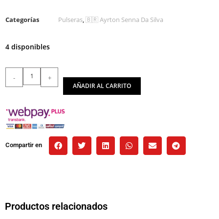
Categorías
Pulseras
,
🇧🇷 Ayrton Senna Da Silva
4 disponibles
-
+
AÑADIR AL CARRITO
Compartir en
Productos relacionados