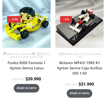
- 33%
- 8%
🏁Ofertas de la Semana🏁
,
🇧🇷 Ayrton
🇧🇷 Ayrton Senna Da Silva
,
Escala
Senna Da Silva
,
Funko Pop
1:43
Funko RIDE Formula 1
Mclaren MP4/5 1989 #1
Ayrton Senna Lotus
Ayrton Senna Caja Acrilica
IXO 1:43
$
39.990
$
59.990
$
31.990
$
34.990
Añadir al carrito
Añadir al carrito