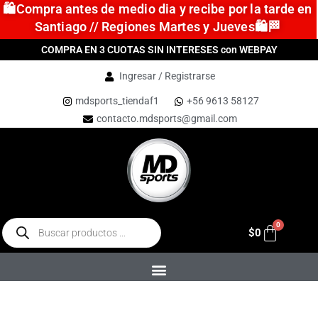
🛍️Compra antes de medio dia y recibe por la tarde en
Santiago // Regiones Martes y Jueves🛍️🏁
COMPRA EN 3 CUOTAS SIN INTERESES con WEBPAY
Ingresar / Registrarse
mdsports_tiendaf1
+56 9613 58127
contacto.mdsports@gmail.com
$
0