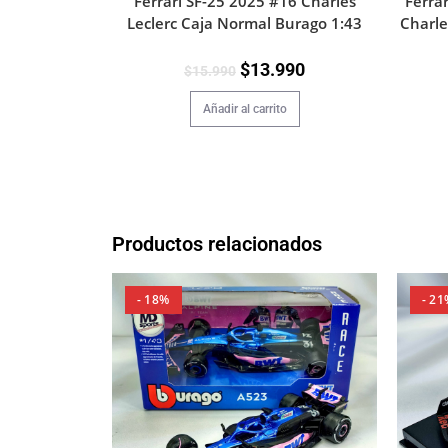
Ferrari SF-25 2025 #16 Charles
Ferra
Leclerc Caja Normal Burago 1:43
Charle
$
13.990
$
15.990
Añadir al carrito
Productos relacionados
- 18%
- 21