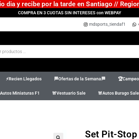
 dia y recibe por la tarde en Santiago // Regi
COMPRA EN 3 CUOTAS SIN INTERESES con WEBPAY
mdsports_tiendaf1
⚡Recien Llegados
🏁Ofertas de la Semana🏁
🏆Campeon
Autos Miniaturas F1
🚨Vestuario Sale
🚨Autos Burago Sale
Set Pit-Stop