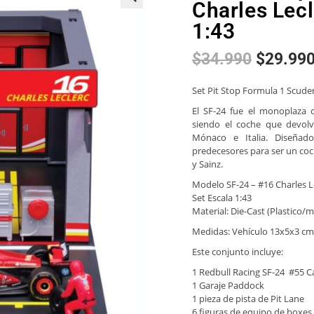
Charles Lec
🔍
1:43
$
34.990
$
29.99
Set Pit Stop Formula 1 Scuderi
El SF-24 fue el monoplaza c
siendo el coche que devolvi
Mónaco e Italia. Diseñado
predecesores para ser un coc
y Sainz.
Modelo SF-24 – #16 Charles L
Set Escala 1:43
Material: Die-Cast (Plastico
Medidas: Vehículo 13x5x3 cm
Este conjunto incluye:
1 Redbull Racing SF-24 #55 C
1 Garaje Paddock
1 pieza de pista de Pit Lane
6 figuras de equipo de boxes