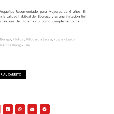
 Pequeñas Recomendado para Mayores de 6 años. El
 la calidad habitual del Bburago y es una imitación fiel
construcción de dioramas o como complemento de un
3 Burago
,
Pilotos y Pitboard a Escala
,
Puzzle / Lego /
🚨Autos Burago Sale
R AL CARRITO