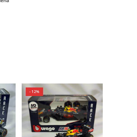
deria
- 12%