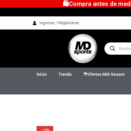
🛍️Compra antes de medio
Ingresar / Registrarse
Inicio
Tienda
🌴Ofertas Mid-Season
- 14%