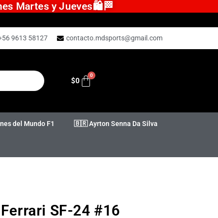
ones Martes y Jueves🛍️🏁
+56 9613 58127
contacto.mdsports@gmail.com
$
0
es del Mundo F1
🇧🇷 Ayrton Senna Da Silva
 Ferrari SF-24 #16