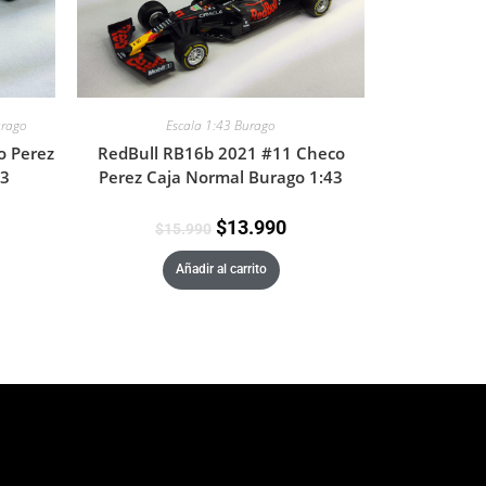
urago
Escala 1:43 Burago
o Perez
RedBull RB16b 2021 #11 Checo
43
Perez Caja Normal Burago 1:43
$
13.990
$
15.990
Añadir al carrito