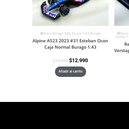
🚨Autos Burago Sale
,
Escala 1:43 Burago
🚨Autos
Escala 1
Alpine A523 2023 #31 Esteban Ocon
Re
Caja Normal Burago 1:43
Versta
$
12.990
$
15.990
Añadir al carrito