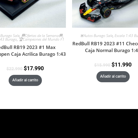
🚨Autos Burago Sale
,
Escala 1:43 B
 Burago Sale
,
🏁Ofertas de la Semana🏁
,
:43 Burago
,
🏆Campeones del Mundo F1
RedBull RB19 2023 #11 Chec
dBull RB19 2023 #1 Max
Caja Normal Burago 1:
ppen Caja Acrilica Burago 1:43
$
11.990
$
15.990
$
17.990
$
22.990
Añadir al carrito
Añadir al carrito