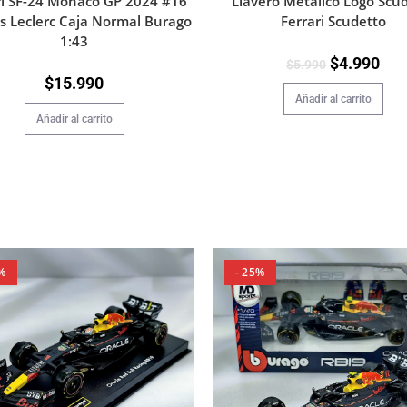
Llavero Metalico Logo Scu
ri SF-24 Monaco GP 2024 #16
Ferrari Scudetto
s Leclerc Caja Normal Burago
1:43
$
4.990
$
5.990
$
15.990
Añadir al carrito
Añadir al carrito
%
- 25%