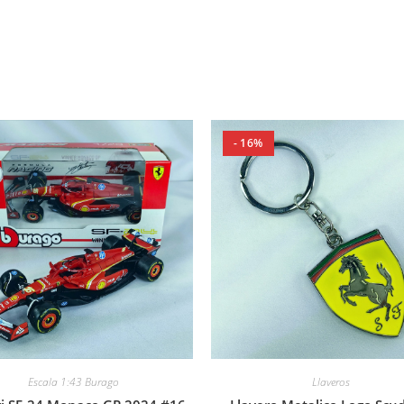
- 16%
Llaveros
Escala 1:43 Burago