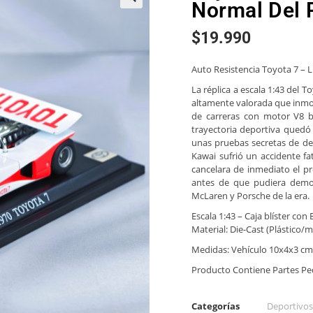
Normal Del 
🔍
$
19.990
Auto Resistencia Toyota 7 – Li
La réplica a escala 1:43 del 
altamente valorada que inmor
de carreras con motor V8 b
trayectoria deportiva quedó
unas pruebas secretas de desa
Kawai sufrió un accidente f
cancelara de inmediato el pr
antes de que pudiera demos
McLaren y Porsche de la era.
Escala 1:43 – Caja blíster con
Material: Die-Cast (Plástico
Medidas: Vehículo 10x4x3 cm
Producto Contiene Partes P
Categorías
Deportivos