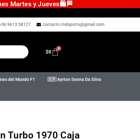
ones Martes y Jueves🛍️🏁
+56 9613 58127
contacto.mdsports@gmail.com
$
0
es del Mundo F1
🇧🇷 Ayrton Senna Da Silva
in Turbo 1970 Caja