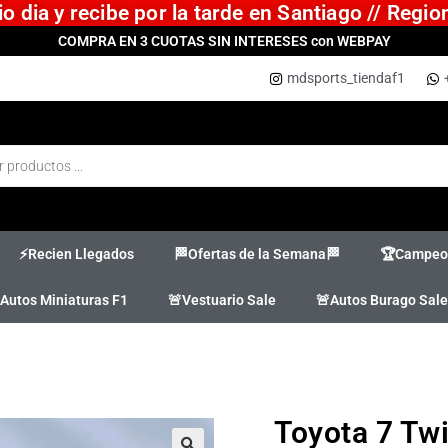
 dia y recibe por la tarde en Santiago // Regi
COMPRA EN 3 CUOTAS SIN INTERESES con WEBPAY
mdsports_tiendaf1
⚡Recien Llegados
🏁Ofertas de la Semana🏁
🏆Campeon
Autos Miniaturas F1
🚨Vestuario Sale
🚨Autos Burago Sale
Toyota 7 Tw