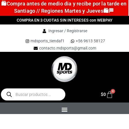
🛍️Compra antes de medio dia y recibe por la tarde en
Santiago // Regiones Martes y Jueves🛍️🏁
COMPRA EN 3 CUOTAS SIN INTERESES con WEBPAY
Ingresar / Registrarse
mdsports_tiendaf1
+56 9613 58127
contacto.mdsports@gmail.com
$
0