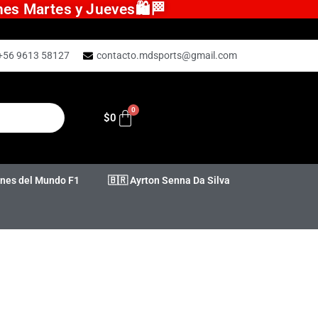
ones Martes y Jueves🛍️🏁
+56 9613 58127
contacto.mdsports@gmail.com
$
0
es del Mundo F1
🇧🇷 Ayrton Senna Da Silva