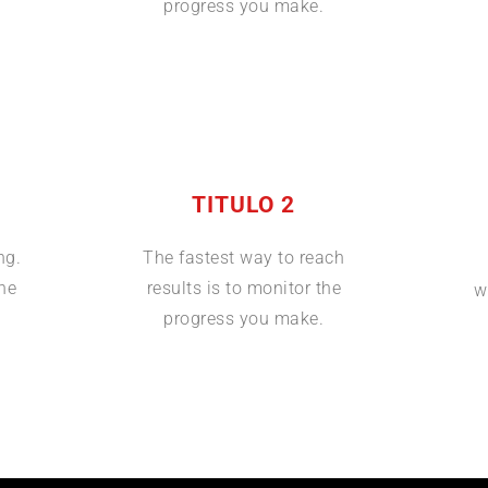
progress you make.
TITULO 2
ng.
The fastest way to reach
the
results is to monitor the
w
progress you make.