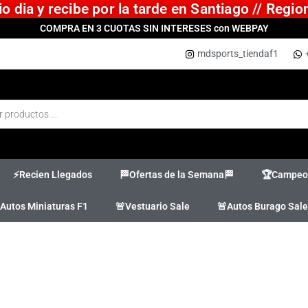
 dia y recibe por la tarde en Santiago // Regi
COMPRA EN 3 CUOTAS SIN INTERESES con WEBPAY
mdsports_tiendaf1
⚡Recien Llegados
🏁Ofertas de la Semana🏁
🏆Campeon
Autos Miniaturas F1
🚨Vestuario Sale
🚨Autos Burago Sale