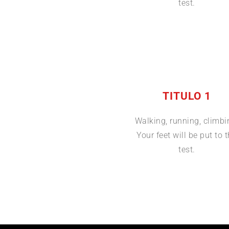
test.
TITULO 1
Walking, running, climbi
Your feet will be put to 
test.