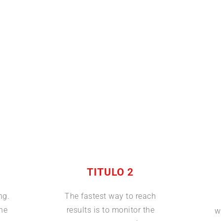
TITULO 2
ng.
The fastest way to reach
the
results is to monitor the
w