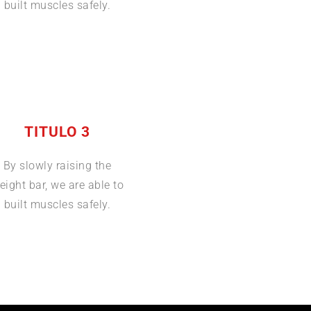
built muscles safely.
TITULO 3
By slowly raising the
eight bar, we are able to
built muscles safely.