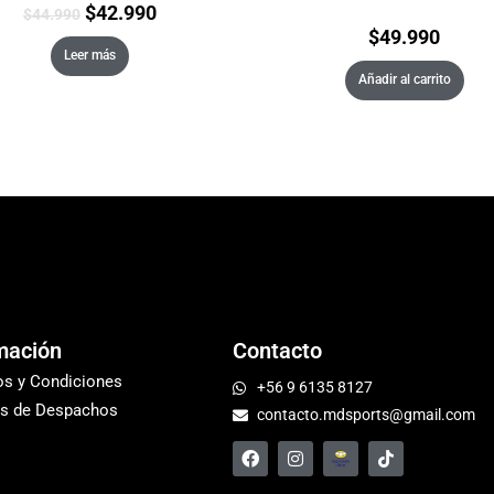
$
42.990
$
44.990
$
49.990
Leer más
Añadir al carrito
mación
Contacto
os y Condiciones
+56 9 6135 8127
s de Despachos
contacto.mdsports@gmail.com