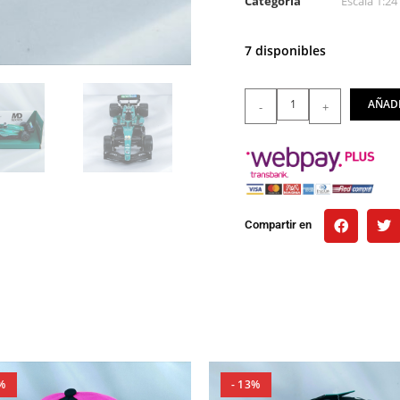
Categoría
Escala 1:24
7 disponibles
AÑADI
-
+
Compartir en
%
- 13%