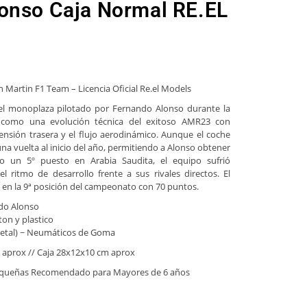
onso Caja Normal RE.EL
Martin F1 Team – Licencia Oficial Re.el Models
el monoplaza pilotado por Fernando Alonso durante la
 como una evolución técnica del exitoso AMR23 con
ensión trasera y el flujo aerodinámico. Aunque el coche
a vuelta al inicio del año, permitiendo a Alonso obtener
o un 5º puesto en Arabia Saudita, el equipo sufrió
l ritmo de desarrollo frente a sus rivales directos. El
a en la 9ª posición del campeonato con 70 puntos.
do Alonso
ton y plastico
/metal) ~ Neumáticos de Goma
 aprox // Caja 28x12x10 cm aprox
equeñas Recomendado para Mayores de 6 años