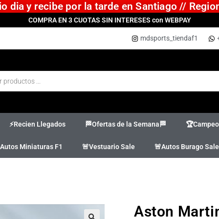
 dia y recibe por la tarde en Santiago // Regi
COMPRA EN 3 CUOTAS SIN INTERESES con WEBPAY
mdsports_tiendaf1
⚡Recien Llegados
🏁Ofertas de la Semana🏁
🏆Campeon
Autos Miniaturas F1
🚨Vestuario Sale
🚨Autos Burago Sale
Aston Mart