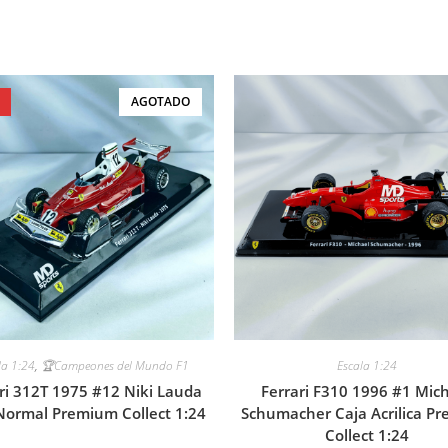
AGOTADO
la 1:24
,
🏆Campeones del Mundo F1
Escala 1:24
ri 312T 1975 #12 Niki Lauda
Ferrari F310 1996 #1 Mic
Normal Premium Collect 1:24
Schumacher Caja Acrilica P
Collect 1:24