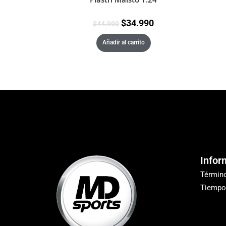
$
34.990
$
44.990
Añadir al carrito
Infor
Términ
Tiempo