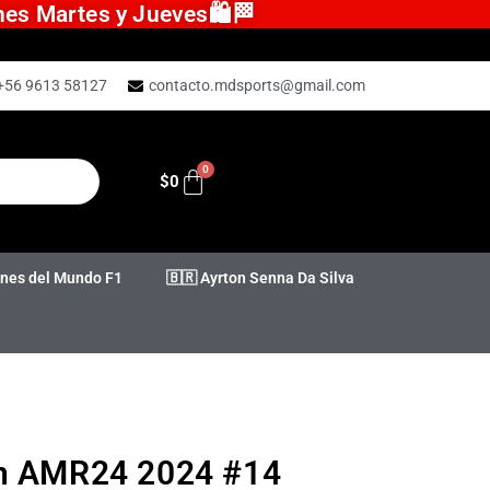
ones Martes y Jueves🛍️🏁
+56 9613 58127
contacto.mdsports@gmail.com
$
0
es del Mundo F1
🇧🇷 Ayrton Senna Da Silva
in AMR24 2024 #14