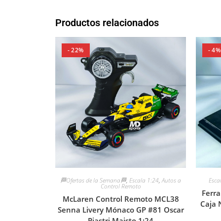
Productos relacionados
- 22%
- 4%
🏁Ofertas de la Semana🏁
,
Escala 1:24
,
Autos a
Esca
Control Remoto
Ferra
McLaren Control Remoto MCL38
Caja 
Senna Livery Mónaco GP #81 Oscar
Piastri Maisto 1:24