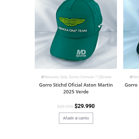
🚨Vestuario Sale
,
Gorros Formula 1 Oficiales
🚨Vest
Gorro Stichd Oficial Aston Martin
Gorro 
2025 Verde
$
29.990
$
59.990
Añadir al carrito