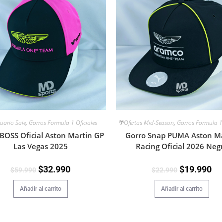
uario Sale
,
Gorros Formula 1 Oficiales
🌴Ofertas Mid-Season
,
Gorros Formula 1 
BOSS Oficial Aston Martin GP
Gorro Snap PUMA Aston Ma
Las Vegas 2025
Racing Oficial 2026 Neg
$
32.990
$
19.990
$
59.990
$
22.990
Añadir al carrito
Añadir al carrito