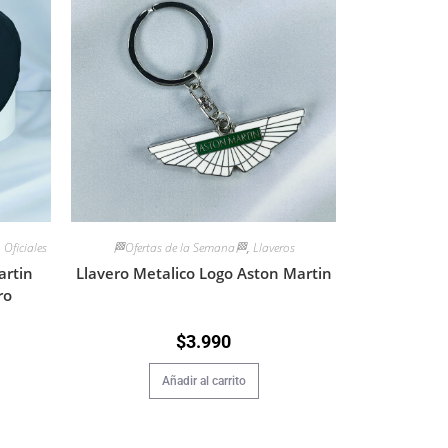
Oficiales
🏁Ofertas de la Semana🏁
,
Llaveros
rtin
Llavero Metalico Logo Aston Martin
ro
$
3.990
Añadir al carrito