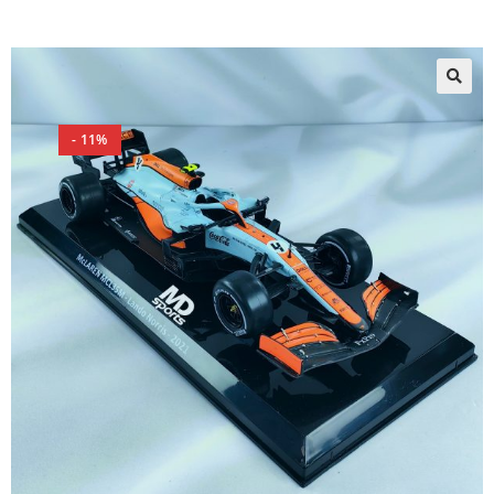
🔍
- 11%