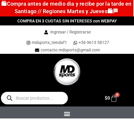
🛍️Compra antes de medio dia y recibe por la tarde en
Santiago // Regiones Martes y Jueves🛍️🏁
COMPRA EN 3 CUOTAS SIN INTERESES con WEBPAY
Ingresar / Registrarse
mdsports_tiendaf1
+56 9613 58127
contacto.mdsports@gmail.com
$
0