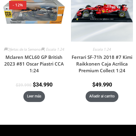
- 12%
🏁Ofertas de la Semana🏁
,
Escala 1:24
Escala 1:24
Mclaren MCL60 GP British
Ferrari SF-71h 2018 #7 Kimi
2023 #81 Oscar Piastri CCA
Raikkonen Caja Acrilica
1:24
Premium Collect 1:24
$
34.990
$
49.990
$
39.990
Leer más
Añadir al carrito