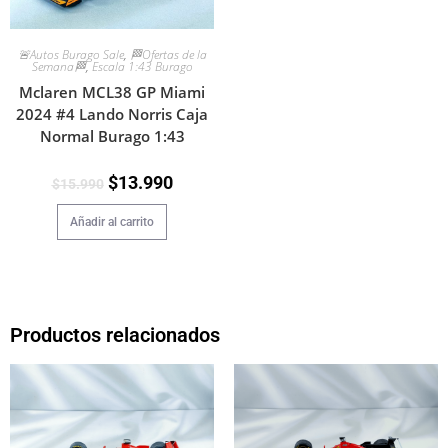
🚨Autos Burago Sale
,
🏁Ofertas de la
Semana🏁
,
Escala 1:43 Burago
Mclaren MCL38 GP Miami
2024 #4 Lando Norris Caja
Normal Burago 1:43
$
13.990
$
15.990
Añadir al carrito
Productos relacionados