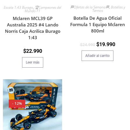
🏁Ofertas de la Semana🏁
,
Botellas y
Escala 1:43 Burago
,
🏆Campeones del
Termos
Mundo F1
Botella De Agua Oficial
Mclaren MCL39 GP
Formula 1 Equipo Mclaren
Australia 2025 #4 Lando
800ml
Norris Caja Acrilica Burago
1:43
$
19.990
$
24.990
$
22.990
Añadir al carrito
Leer más
- 12%