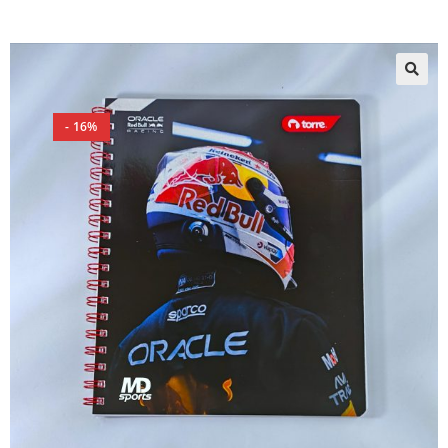
🔍
- 16%