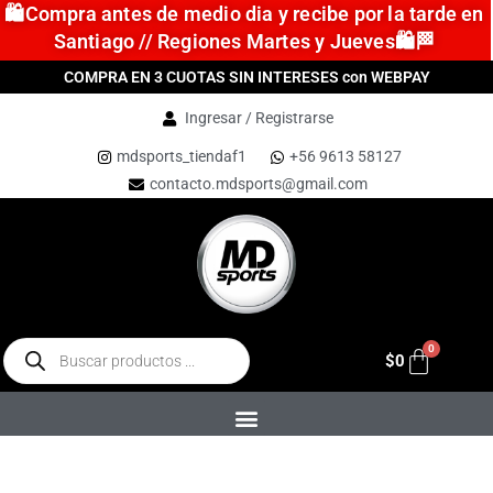
🛍️Compra antes de medio dia y recibe por la tarde en
Santiago // Regiones Martes y Jueves🛍️🏁
COMPRA EN 3 CUOTAS SIN INTERESES con WEBPAY
Ingresar / Registrarse
mdsports_tiendaf1
+56 9613 58127
contacto.mdsports@gmail.com
$
0