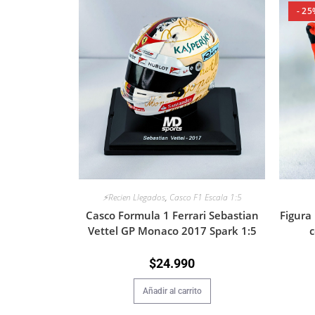
- 25
⚡Recien Llegados
,
Casco F1 Escala 1:5
Casco Formula 1 Ferrari Sebastian
Figura 
Vettel GP Monaco 2017 Spark 1:5
c
$
24.990
Añadir al carrito