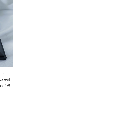
cala 1:5
Vettel
rk 1:5