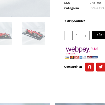
SKU
CK81605
Categoría
Escala 1:24
3 disponibles
AÑADI
-
+
Compartir en