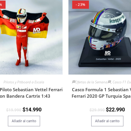
%
- 23%
🏁Ofertas de la Semana🏁
,
Casco F1 Es
Pilotos y Pitboard a Escala
Casco Formula 1 Sebastian 
Piloto Sebastian Vettel Ferrari
Ferrari 2020 GP Turquia Spa
on Bandera Cartrix 1:43
$
22.990
$
14.990
$
29.990
$
19.990
Añadir al carrito
Añadir al carrito