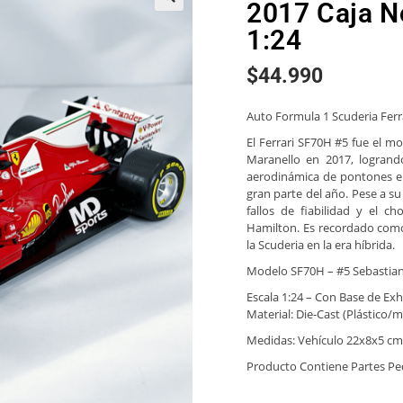
2017 Caja N
🔍
1:24
$
44.990
Auto Formula 1 Scuderia Ferra
El Ferrari SF70H #5 fue el mo
Maranello en 2017, logrand
aerodinámica de pontones el
gran parte del año. Pese a su
fallos de fiabilidad y el
Hamilton. Es recordado como
la Scuderia en la era híbrida.
Modelo SF70H – #5 Sebastian
Escala 1:24 – Con Base de Exh
Material: Die-Cast (Plástico
Medidas: Vehículo 22x8x5 cm
Producto Contiene Partes P