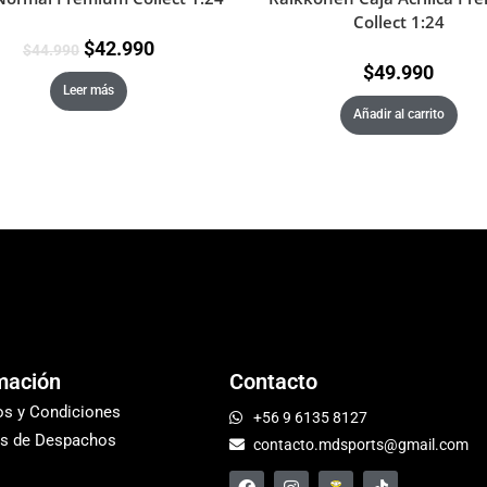
Collect 1:24
$
42.990
$
44.990
$
49.990
Leer más
Añadir al carrito
mación
Contacto
os y Condiciones
+56 9 6135 8127
s de Despachos
contacto.mdsports@gmail.com