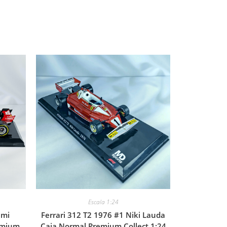
Escala 1:24
imi
Ferrari 312 T2 1976 #1 Niki Lauda
emium
Caja Normal Premium Collect 1:24