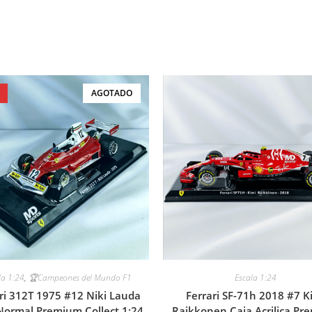
AGOTADO
la 1:24
,
🏆Campeones del Mundo F1
Escala 1:24
ri 312T 1975 #12 Niki Lauda
Ferrari SF-71h 2018 #7 K
Normal Premium Collect 1:24
Raikkonen Caja Acrilica Pr