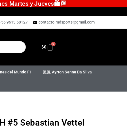
ones Martes y Jueves🛍️🏁
+56 9613 58127
contacto.mdsports@gmail.com
$
0
es del Mundo F1
🇧🇷 Ayrton Senna Da Silva
H #5 Sebastian Vettel