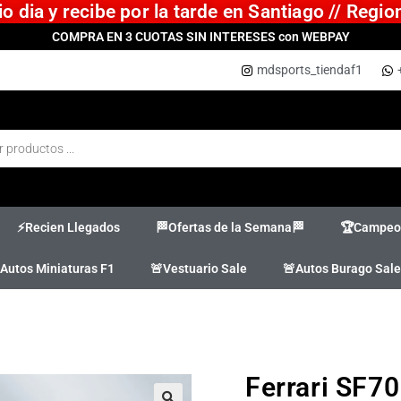
 dia y recibe por la tarde en Santiago // Regi
COMPRA EN 3 CUOTAS SIN INTERESES con WEBPAY
mdsports_tiendaf1
⚡Recien Llegados
🏁Ofertas de la Semana🏁
🏆Campeon
Autos Miniaturas F1
🚨Vestuario Sale
🚨Autos Burago Sale
Ferrari SF70