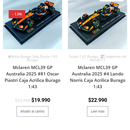
- 13%
🚨Autos Burago Sale
,
Escala 1:43
Escala 1:43 Burago
,
🏆Campeones del
Burago
Mundo F1
Mclaren MCL39 GP
Mclaren MCL39 GP
Australia 2025 #81 Oscar
Australia 2025 #4 Lando
Piastri Caja Acrilica Burago
Norris Caja Acrilica Burago
1:43
1:43
$
19.990
$
22.990
$
22.990
Añadir al carrito
Leer más