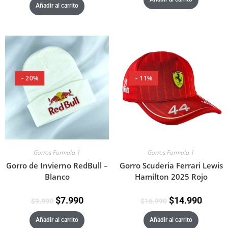
Añadir al carrito
- 20%
- 11%
Gorros Formula 1
Gorros Formula 1
Gorro de Invierno RedBull –
Gorro Scuderia Ferrari Lewis
Blanco
Hamilton 2025 Rojo
$
7.990
$
14.990
$
9.990
$
16.990
Añadir al carrito
Añadir al carrito