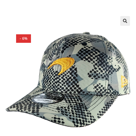
🔍
- 6%