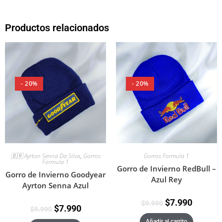
Productos relacionados
- 20%
- 20%
🇧🇷 Ayrton Senna Da Silva
,
Gorros
Gorros Formula 1
Formula 1
Gorro de Invierno RedBull –
Gorro de Invierno Goodyear
Azul Rey
Ayrton Senna Azul
$
7.990
$
9.990
$
7.990
$
9.990
Añadir al carrito