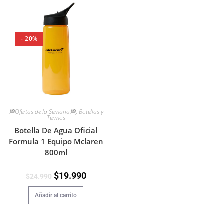
- 20%
🏁Ofertas de la Semana🏁
,
Botellas y
Termos
Botella De Agua Oficial
Formula 1 Equipo Mclaren
800ml
$
19.990
$
24.990
Añadir al carrito