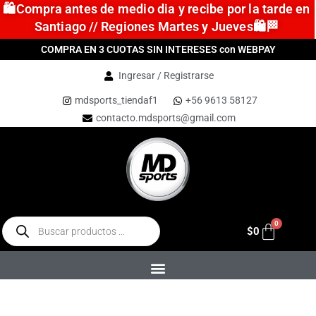
🛍️Compra antes de medio dia y recibe por la tarde en
Santiago // Regiones Martes y Jueves🛍️🏁
COMPRA EN 3 CUOTAS SIN INTERESES con WEBPAY
Ingresar / Registrarse
mdsports_tiendaf1
+56 9613 58127
contacto.mdsports@gmail.com
$
0