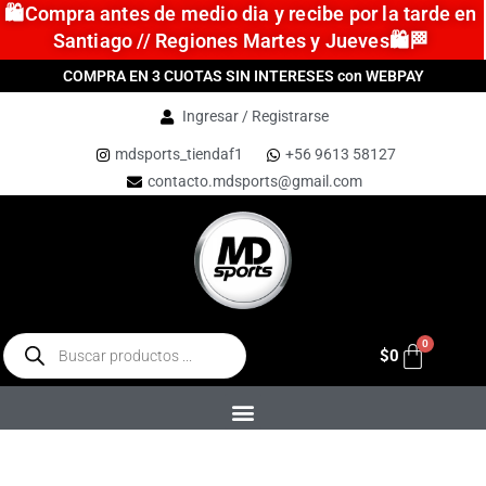
🛍️Compra antes de medio dia y recibe por la tarde en
Santiago // Regiones Martes y Jueves🛍️🏁
COMPRA EN 3 CUOTAS SIN INTERESES con WEBPAY
Ingresar / Registrarse
mdsports_tiendaf1
+56 9613 58127
contacto.mdsports@gmail.com
$
0