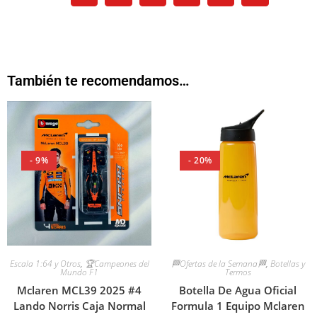
También te recomendamos…
- 9%
- 20%
🏁Ofertas de la Semana🏁
,
Botellas y
Escala 1:64 y Otros
,
🏆Campeones del
Termos
Mundo F1
Botella De Agua Oficial
Mclaren MCL39 2025 #4
Formula 1 Equipo Mclaren
Lando Norris Caja Normal