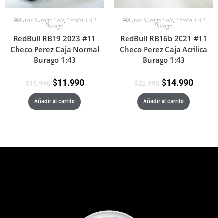
🚨Autos Burago Sale
,
Escala 1:43
🚨Autos Burago Sale
,
Escala 1:43
Burago
Burago
RedBull RB19 2023 #11
RedBull RB16b 2021 #11
Checo Perez Caja Normal
Checo Perez Caja Acrilica
Burago 1:43
Burago 1:43
$
11.990
$
14.990
$
15.990
$
22.990
Añadir al carrito
Añadir al carrito