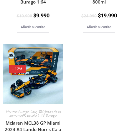
800ml
Burago 1:64
$
19.990
$
9.990
$
24.990
$
10.990
Añadir al carrito
Añadir al carrito
- 12%
🚨Autos Burago Sale
,
🏁Ofertas de la
Semana🏁
,
Escala 1:43 Burago
Mclaren MCL38 GP Miami
2024 #4 Lando Norris Caja