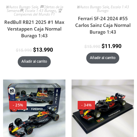
🚨Autos Burago Sale
,
Escala 1:43
🚨Autos Burago Sale
,
🏁Ofertas de la
Burago
Semana🏁
,
Escala 1:43 Burago
,
🏆
Campeones del Mundo F1
Ferrari SF-24 2024 #55
RedBull RB21 2025 #1 Max
Carlos Sainz Caja Normal
Verstappen Caja Normal
Burago 1:43
Burago 1:43
$
11.990
$
15.990
$
13.990
$
15.990
Añadir al carrito
Añadir al carrito
- 25%
- 34%