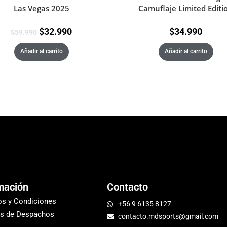
Las Vegas 2025
Camuflaje Limited Editi
$
32.990
$
34.990
$
59.990
Añadir al carrito
Añadir al carrito
mación
Contacto
os y Condiciones
+56 9 6135 8127
s de Despachos
contacto.mdsports@gmail.com