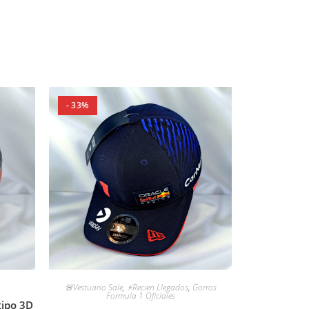
- 33%
🚨Vestuario Sale
,
⚡Recien Llegados
,
Gorros
Formula 1 Oficiales
tipo 3D