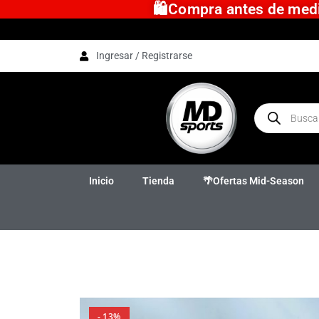
🛍️Compra antes de medio
Ingresar / Registrarse
Inicio
Tienda
🌴Ofertas Mid-Season
- 13%