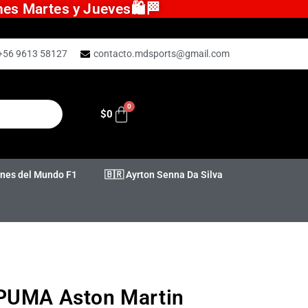
ones Martes y Jueves🛍️🏁
+56 9613 58127
contacto.mdsports@gmail.com
$
0
es del Mundo F1
🇧🇷 Ayrton Senna Da Silva
PUMA Aston Martin