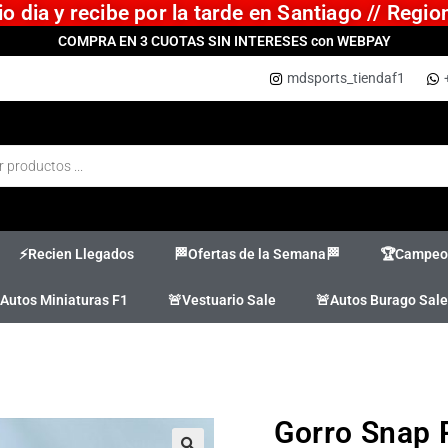
 dia y recibe por la tarde en Santiago // Regi
COMPRA EN 3 CUOTAS SIN INTERESES con WEBPAY
mdsports_tiendaf1
⚡Recien Llegados
🏁Ofertas de la Semana🏁
🏆Campeon
Autos Miniaturas F1
🚨Vestuario Sale
🚨Autos Burago Sale
Gorro Snap 