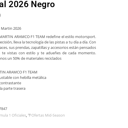
ial 2026 Negro
0
 Martin 2026
MARTIN ARAMCO F1 TEAM redefine el estilo motorsport.
isión, lleva la tecnología de las pistas a tu día a día. Con
ces, sus prendas, zapatillas y accesorios están pensados
 te vistas con estilo y te adueñes de cada momento.
nos un 50% de materiales reciclados
RTIN ARAMCO F1 TEAM
justable con hebilla metálica
 contrastante
a parte trasera
7847
mula 1 Oficiales
,
🌴Ofertas Mid-Season