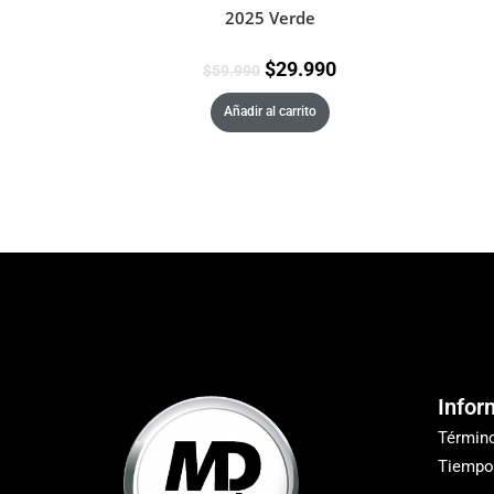
2025 Verde
$
29.990
$
59.990
Añadir al carrito
Infor
Términ
Tiempo