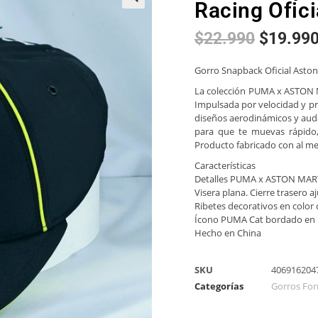
Racing Ofic
🔍
$
22.990
$
19.99
Gorro Snapback Oficial Aston
La colección PUMA x ASTON 
Impulsada por velocidad y prec
diseños aerodinámicos y auda
para que te muevas rápido,
Producto fabricado con al me
Características
Detalles PUMA x ASTON MA
Visera plana. Cierre trasero a
Ribetes decorativos en color
Ícono PUMA Cat bordado en l
Hecho en China
SKU
406916204
Categorías
Gorros For