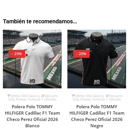
También te recomendamos…
- 20%
- 20%
🌴Ofertas Mid-Season
,
🚨Vestuario
🌴Ofertas Mid-Season
,
🚨Vestuario
Sale
,
Poleras Formula 1 Oficiales
Sale
,
Poleras Formula 1 Oficiales
Polera Polo TOMMY
Polera Polo TOMMY
HILFIGER Cadillac F1 Team
HILFIGER Cadillac F1 Team
Checo Perez Oficial 2026
Checo Perez Oficial 2026
Blanco
Negro