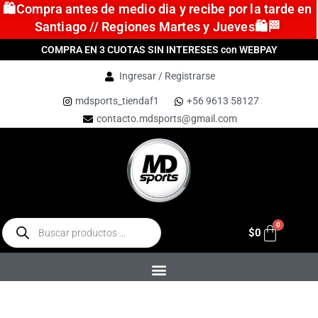
🛍️Compra antes de medio dia y recibe por la tarde en
Santiago // Regiones Martes y Jueves🛍️🏁
COMPRA EN 3 CUOTAS SIN INTERESES con WEBPAY
Ingresar / Registrarse
mdsports_tiendaf1
+56 9613 58127
contacto.mdsports@gmail.com
$
0