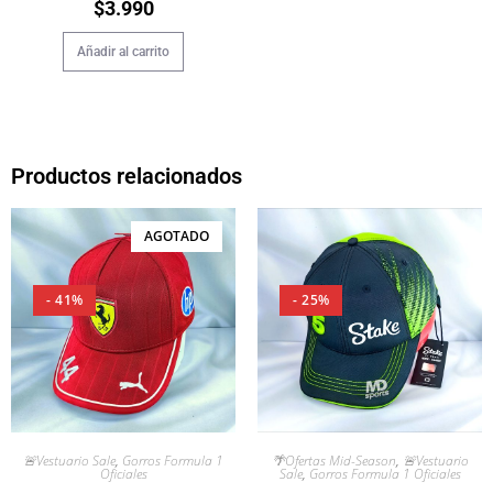
$
3.990
Añadir al carrito
Productos relacionados
AGOTADO
- 41%
- 25%
🚨Vestuario Sale
,
Gorros Formula 1
🌴Ofertas Mid-Season
,
🚨Vestuario
Oficiales
Sale
,
Gorros Formula 1 Oficiales