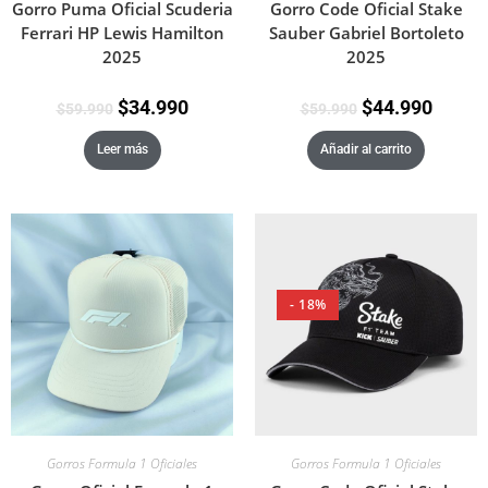
Gorro Puma Oficial Scuderia
Gorro Code Oficial Stake
Ferrari HP Lewis Hamilton
Sauber Gabriel Bortoleto
2025
2025
$
34.990
$
44.990
$
59.990
$
59.990
Leer más
Añadir al carrito
- 18%
Gorros Formula 1 Oficiales
Gorros Formula 1 Oficiales