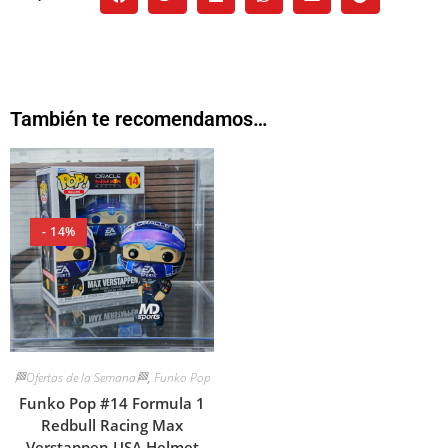
También te recomendamos…
- 14%
🏁Ofertas de la Semana🏁
,
Funko Pop
Funko Pop #14 Formula 1
Redbull Racing Max
Verstappen USA Helmet