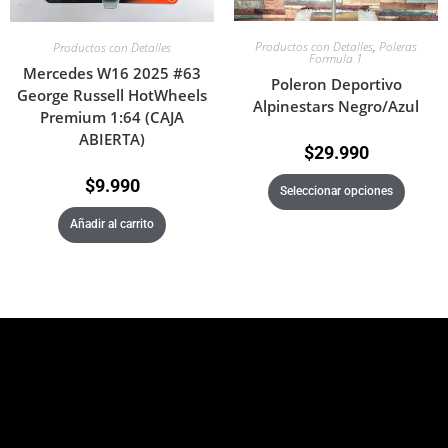
Productos con Detalles
,
Poleras
Productos con Detalles
Formula 1
Mercedes W16 2025 #63
Poleron Deportivo
George Russell HotWheels
Alpinestars Negro/Azul
Premium 1:64 (CAJA
ABIERTA)
$
29.990
$
9.990
Seleccionar opciones
Añadir al carrito