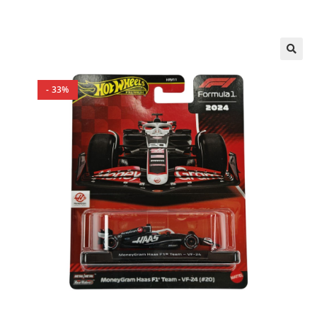
🔍
- 33%