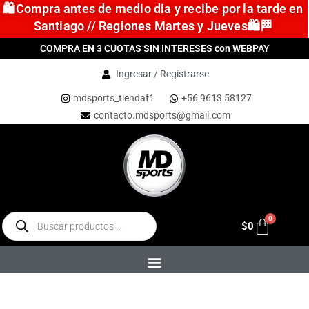
🛍️Compra antes de medio dia y recibe por la tarde en
Santiago // Regiones Martes y Jueves🛍️🏁
COMPRA EN 3 CUOTAS SIN INTERESES con WEBPAY
Ingresar / Registrarse
mdsports_tiendaf1
+56 9613 58127
contacto.mdsports@gmail.com
$
0