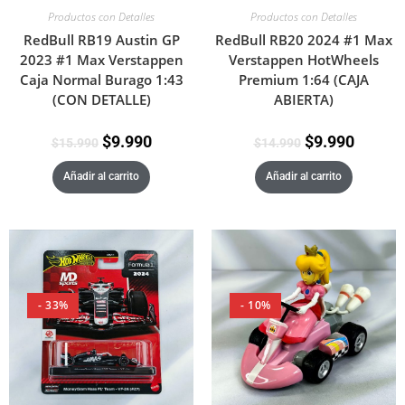
Productos con Detalles
Productos con Detalles
RedBull RB19 Austin GP
RedBull RB20 2024 #1 Max
2023 #1 Max Verstappen
Verstappen HotWheels
Caja Normal Burago 1:43
Premium 1:64 (CAJA
(CON DETALLE)
ABIERTA)
$
9.990
$
9.990
$
15.990
$
14.990
Añadir al carrito
Añadir al carrito
- 33%
- 10%