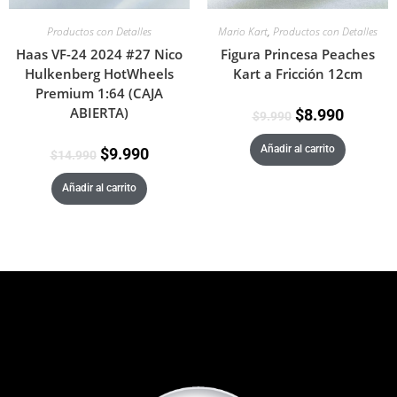
Mario Kart
,
Productos con Detalles
Productos con Detalles
Figura Princesa Peaches
Haas VF-24 2024 #27 Nico
Kart a Fricción 12cm
Hulkenberg HotWheels
Premium 1:64 (CAJA
ABIERTA)
$
8.990
$
9.990
Añadir al carrito
$
9.990
$
14.990
Añadir al carrito