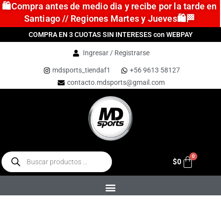
🛍️Compra antes de medio dia y recibe por la tarde en
Santiago // Regiones Martes y Jueves🛍️🏁
COMPRA EN 3 CUOTAS SIN INTERESES con WEBPAY
Ingresar / Registrarse
mdsports_tiendaf1
+56 9613 58127
contacto.mdsports@gmail.com
$
0