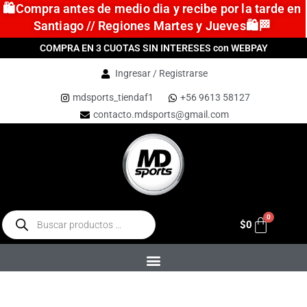
🛍️Compra antes de medio dia y recibe por la tarde en
Santiago // Regiones Martes y Jueves🛍️🏁
COMPRA EN 3 CUOTAS SIN INTERESES con WEBPAY
Ingresar / Registrarse
mdsports_tiendaf1
+56 9613 58127
contacto.mdsports@gmail.com
$
0