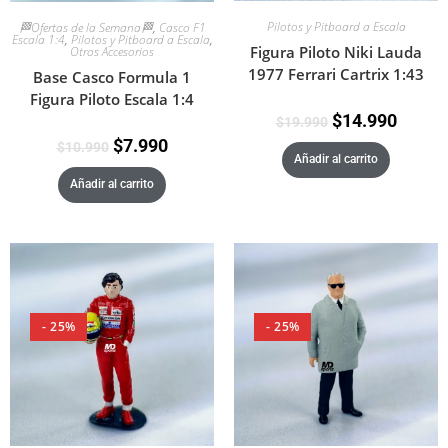
Pilotos y Pitboard a Escala
🏁Ofertas de la Semana🏁
,
Casco F1
Escala 1:4
,
Pilotos y Pitboard a Escala
,
Figura Piloto Niki Lauda
Otros Accesorios
1977 Ferrari Cartrix 1:43
Base Casco Formula 1
Figura Piloto Escala 1:4
$
14.990
$
19.990
$
7.990
$
10.990
Añadir al carrito
Añadir al carrito
- 25%
- 25%