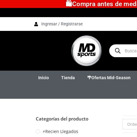
🛍️Compra antes de medio
Ingresar / Registrarse
Inicio
Tienda
🌴Ofertas Mid-Season
Categorías del producto
Orde
⚡Recien Llegados