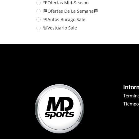
🌴Ofertas Mid-Season
🏁Ofertas De La Semana🏁
🚨Autos Burago Sale
🚨Vestuario Sale
Infor
Términ
Tiempo