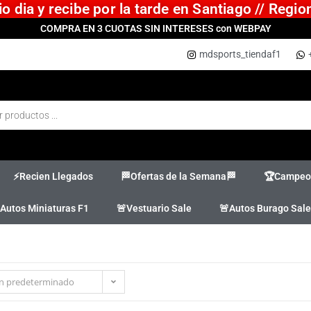
 dia y recibe por la tarde en Santiago // Regi
COMPRA EN 3 CUOTAS SIN INTERESES con WEBPAY
mdsports_tiendaf1
⚡Recien Llegados
🏁Ofertas de la Semana🏁
🏆Campeon
Autos Miniaturas F1
🚨Vestuario Sale
🚨Autos Burago Sale
n predeterminado