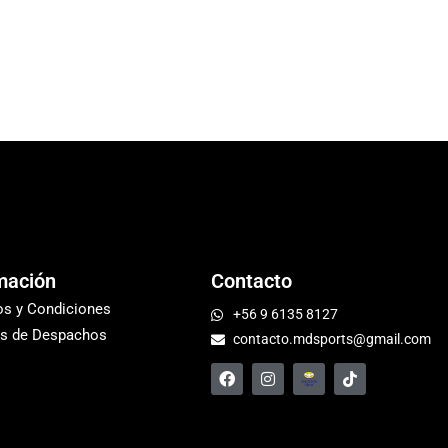
mación
Contacto
os y Condiciones
+56 9 6135 8127
s de Despachos
contacto.mdsports@gmail.com