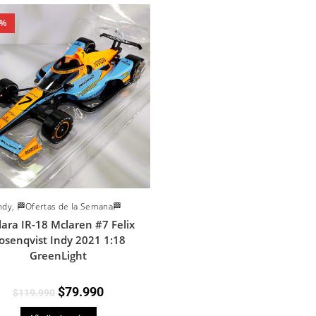
3%
ndy
,
🏁Ofertas de la Semana🏁
lara IR-18 Mclaren #7 Felix
osenqvist Indy 2021 1:18
GreenLight
$
79.990
$
119.990