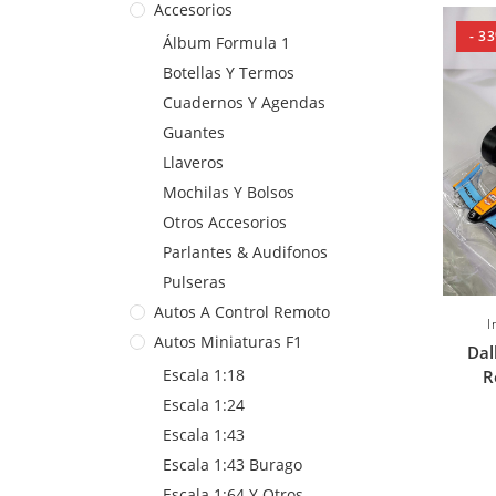
Accesorios
- 3
Álbum Formula 1
Botellas Y Termos
Cuadernos Y Agendas
Guantes
Llaveros
Mochilas Y Bolsos
Otros Accesorios
Parlantes & Audifonos
Pulseras
Autos A Control Remoto
I
Autos Miniaturas F1
Dal
Escala 1:18
R
Escala 1:24
Escala 1:43
Escala 1:43 Burago
Escala 1:64 Y Otros