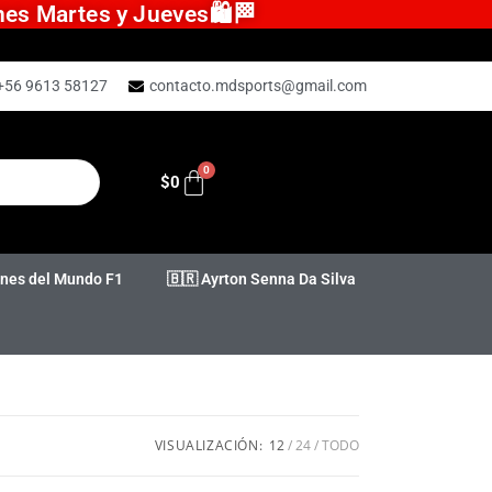
ones Martes y Jueves🛍️🏁
+56 9613 58127
contacto.mdsports@gmail.com
$
0
es del Mundo F1
🇧🇷 Ayrton Senna Da Silva
VISUALIZACIÓN:
12
24
TODO