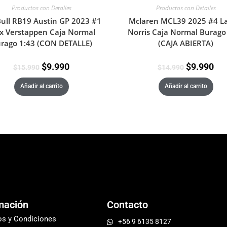
Productos con Detalles
Productos con Detalles
ull RB19 Austin GP 2023 #1
Mclaren MCL39 2025 #4 L
 Verstappen Caja Normal
Norris Caja Normal Burago
rago 1:43 (CON DETALLE)
(CAJA ABIERTA)
$
9.990
$
9.990
$
15.990
$
14.990
Añadir al carrito
Añadir al carrito
mación
Contacto
os y Condiciones
+56 9 6135 8127