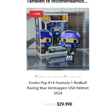
También te recomendamos…
- 14%
🏁Ofertas de la Semana🏁
,
Funko Pop
Funko Pop #14 Formula 1 Redbull
Racing Max Verstappen USA Helmet
2024
$
29.990
$
34.990