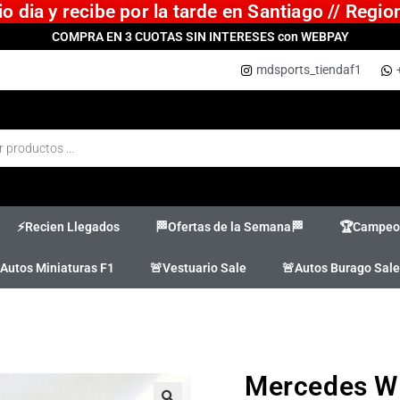
 dia y recibe por la tarde en Santiago // Regi
COMPRA EN 3 CUOTAS SIN INTERESES con WEBPAY
mdsports_tiendaf1
⚡Recien Llegados
🏁Ofertas de la Semana🏁
🏆Campeon
Autos Miniaturas F1
🚨Vestuario Sale
🚨Autos Burago Sale
Mercedes W