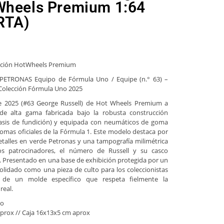
Wheels Premium 1:64
RTA)
ección HotWheels Premium
ETRONAS Equipo de Fórmula Uno / Equipe (n.° 63) –
Colección Fórmula Uno 2025
 2025 (#63 George Russell) de Hot Wheels Premium a
 de alta gama fabricada bajo la robusta construcción
hasis de fundición) y equipada con neumáticos de goma
gomas oficiales de la Fórmula 1. Este modelo destaca por
etalles en verde Petronas y una tampografía milimétrica
os patrocinadores, el número de Russell y su casco
a. Presentado en una base de exhibición protegida por un
olidado como una pieza de culto para los coleccionistas
 de un molde específico que respeta fielmente la
real.
co
prox // Caja 16x13x5 cm aprox