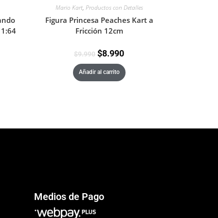
Mario Kart
,
Productos con Detalles
Figura Princesa Peaches Kart a
ando
Fricción 12cm
 1:64
$
8.990
$
9.990
Añadir al carrito
Medios de Pago