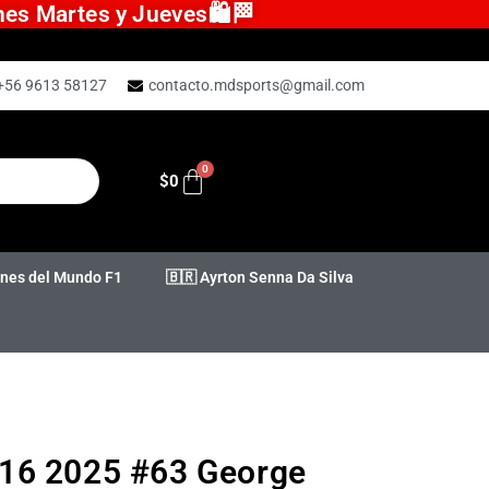
ones Martes y Jueves🛍️🏁
+56 9613 58127
contacto.mdsports@gmail.com
$
0
es del Mundo F1
🇧🇷 Ayrton Senna Da Silva
16 2025 #63 George