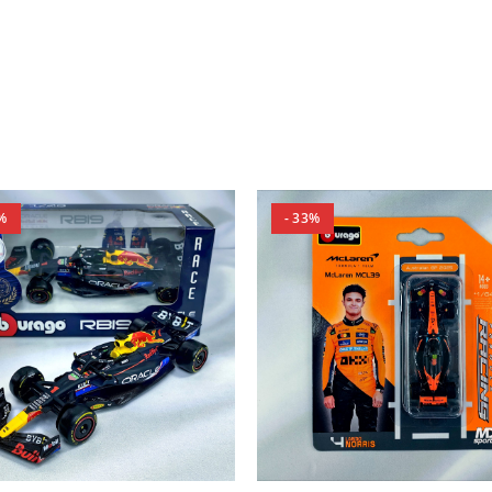
%
- 33%