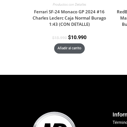
Productos con Detalles
RedB
Ferrari SF-24 Monaco GP 2024 #16
Max
Charles Leclerc Caja Normal Burago
Bu
1:43 (CON DETALLE)
$
10.990
$
15.990
Añadir al carrito
Infor
Términ