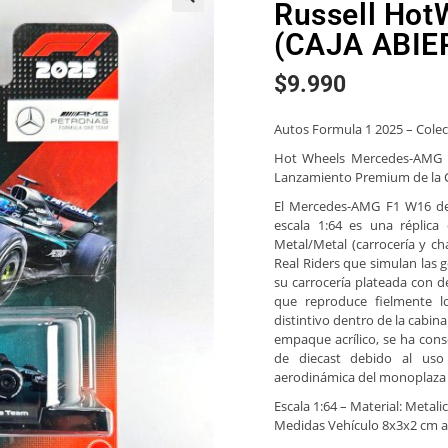
Russell Hot
🔍
(CAJA ABIE
$
9.990
Autos Formula 1 2025 – Col
Hot Wheels Mercedes-AMG P
Lanzamiento Premium de la 
El Mercedes-AMG F1 W16 de
escala 1:64 es una réplica
Metal/Metal (carrocería y c
Real Riders que simulan las 
su carrocería plateada con d
que reproduce fielmente l
distintivo dentro de la cabin
empaque acrílico, se ha cons
de diecast debido al uso
aerodinámica del monoplaza 
Escala 1:64 – Material: Metali
Medidas Vehículo 8x3x2 cm a