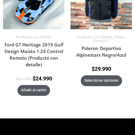
Productos con Detalles
,
Poleras
Productos con Detalles
Formula 1
Ford GT Heritage 2019 Gulf
Poleron Deportivo
Design Maisto 1:24 Control
Alpinestars Negro/Azul
Remoto (Producto con
detalle)
$
29.990
$
24.990
$
39.990
Seleccionar opciones
Añadir al carrito