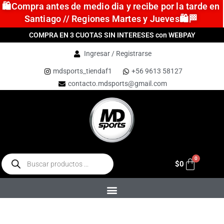
🛍️Compra antes de medio dia y recibe por la tarde en
Santiago // Regiones Martes y Jueves🛍️🏁
COMPRA EN 3 CUOTAS SIN INTERESES con WEBPAY
Ingresar / Registrarse
mdsports_tiendaf1
+56 9613 58127
contacto.mdsports@gmail.com
$
0