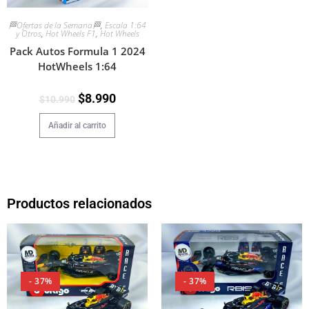
🏁Ofertas de la Semana🏁
,
Escala 1:64
y Otros
,
Hot Wheels F1
,
Hot Wheels
Pack Autos Formula 1 2024
HotWheels 1:64
$
8.990
$
10.990
Añadir al carrito
Productos relacionados
- 37%
- 37%