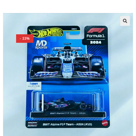
🔍
- 33%