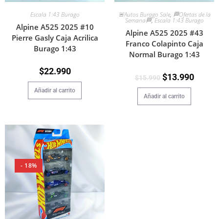
Escala 1:43 Burago
🚨Autos Burago Sale
,
🏁Ofertas de la
Semana🏁
,
Escala 1:43 Burago
Alpine A525 2025 #10
Alpine A525 2025 #43
Pierre Gasly Caja Acrilica
Franco Colapinto Caja
Burago 1:43
Normal Burago 1:43
$
22.990
$
13.990
$
15.990
Añadir al carrito
Añadir al carrito
- 18%