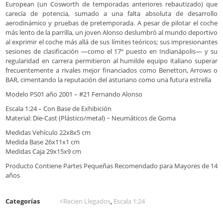
European (un Cosworth de temporadas anteriores rebautizado) que
carecía de potencia, sumado a una falta absoluta de desarrollo
aerodinámico y pruebas de pretemporada. A pesar de pilotar el coche
más lento de la parrilla, un joven Alonso deslumbró al mundo deportivo
al exprimir el coche más allá de sus límites teóricos; sus impresionantes
sesiones de clasificación —como el 17º puesto en Indianápolis— y su
regularidad en carrera permitieron al humilde equipo italiano superar
frecuentemente a rivales mejor financiados como Benetton, Arrows o
BAR, cimentando la reputación del asturiano como una futura estrella
Modelo PS01 año 2001 – #21 Fernando Alonso
Escala 1:24 – Con Base de Exhibición
Material: Die-Cast (Plástico/metal) ~ Neumáticos de Goma
Medidas Vehículo 22x8x5 cm
Medida Base 26x11x1 cm
Medidas Caja 29x15x9 cm
Producto Contiene Partes Pequeñas Recomendado para Mayores de 14
años
Categorías
⚡Recien Llegados
,
Escala 1:24