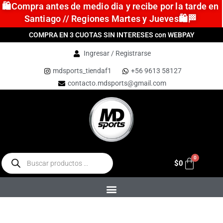
🛍️Compra antes de medio dia y recibe por la tarde en
Santiago // Regiones Martes y Jueves🛍️🏁
COMPRA EN 3 CUOTAS SIN INTERESES con WEBPAY
Ingresar / Registrarse
mdsports_tiendaf1
+56 9613 58127
contacto.mdsports@gmail.com
$
0