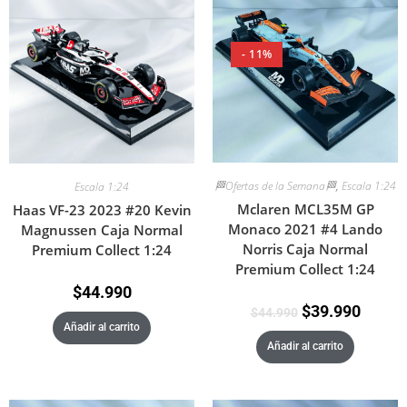
- 11%
🏁Ofertas de la Semana🏁
,
Escala 1:24
Escala 1:24
Mclaren MCL35M GP
Haas VF-23 2023 #20 Kevin
Monaco 2021 #4 Lando
Magnussen Caja Normal
Norris Caja Normal
Premium Collect 1:24
Premium Collect 1:24
$
44.990
$
39.990
$
44.990
Añadir al carrito
Añadir al carrito