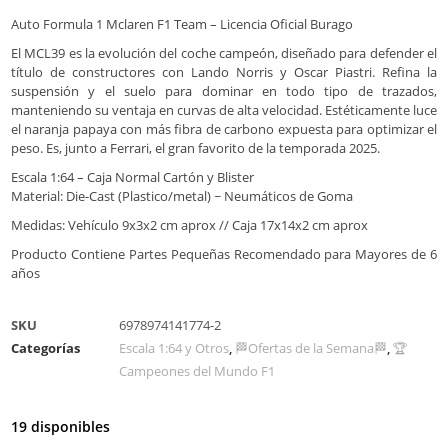
Auto Formula 1 Mclaren F1 Team – Licencia Oficial Burago
El MCL39 es la evolución del coche campeón, diseñado para defender el
título de constructores con Lando Norris y Oscar Piastri. Refina la
suspensión y el suelo para dominar en todo tipo de trazados,
manteniendo su ventaja en curvas de alta velocidad. Estéticamente luce
el naranja papaya con más fibra de carbono expuesta para optimizar el
peso. Es, junto a Ferrari, el gran favorito de la temporada 2025.
Escala 1:64 – Caja Normal Cartón y Blister
Material: Die-Cast (Plastico/metal) ~ Neumáticos de Goma
Medidas: Vehículo 9x3x2 cm aprox // Caja 17x14x2 cm aprox
Producto Contiene Partes Pequeñas Recomendado para Mayores de 6
años
SKU
6978974141774-2
Categorías
Escala 1:64 y Otros
,
🏁Ofertas de la Semana🏁
,
🏆
Campeones del Mundo F1
19 disponibles