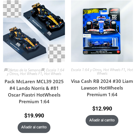
Escala 1:64 y Otros
,
Hot Wheels F1
,
Hot
🏁Ofertas de la Semana🏁
,
Escala 1:64
Wheels
y Otros
,
Hot Wheels F1
,
Hot Wheels
Visa Cash RB 2024 #30 Liam
Pack McLaren MCL39 2025
Lawson HotWheels
#4 Lando Norris & #81
Premium 1:64
Oscar Piastri HotWheels
Premium 1:64
$
12.990
$
19.990
Añadir al carrito
Añadir al carrito