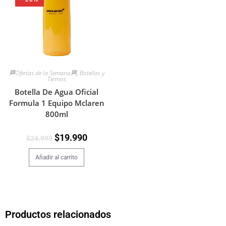
🏁Ofertas de la Semana🏁
,
Botellas y
Termos
Botella De Agua Oficial
Formula 1 Equipo Mclaren
800ml
$
19.990
$
24.990
Añadir al carrito
Productos relacionados