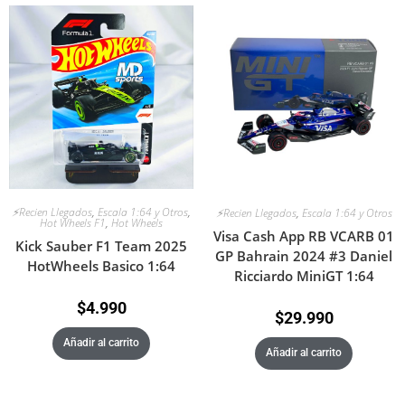
⚡Recien Llegados
,
Escala 1:64 y Otros
,
⚡Recien Llegados
,
Escala 1:64 y Otros
Hot Wheels F1
,
Hot Wheels
Visa Cash App RB VCARB 01
Kick Sauber F1 Team 2025
GP Bahrain 2024 #3 Daniel
HotWheels Basico 1:64
Ricciardo MiniGT 1:64
$
4.990
$
29.990
Añadir al carrito
Añadir al carrito