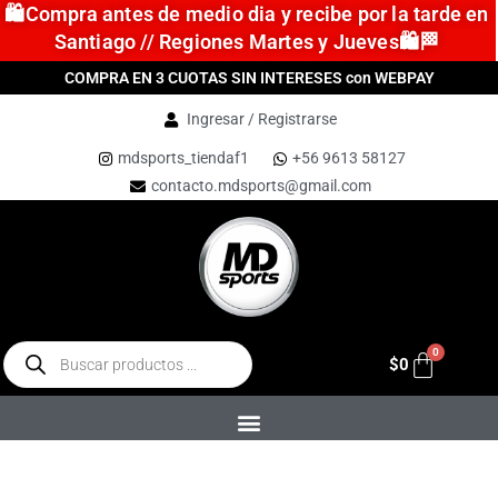
🛍️Compra antes de medio dia y recibe por la tarde en
Santiago // Regiones Martes y Jueves🛍️🏁
COMPRA EN 3 CUOTAS SIN INTERESES con WEBPAY
Ingresar / Registrarse
mdsports_tiendaf1
+56 9613 58127
contacto.mdsports@gmail.com
$
0