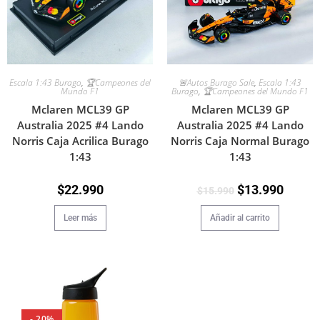
Escala 1:43 Burago
,
🏆Campeones del
🚨Autos Burago Sale
,
Escala 1:43
Mundo F1
Burago
,
🏆Campeones del Mundo F1
Mclaren MCL39 GP
Mclaren MCL39 GP
Australia 2025 #4 Lando
Australia 2025 #4 Lando
Norris Caja Acrilica Burago
Norris Caja Normal Burago
1:43
1:43
$
22.990
$
13.990
$
15.990
Leer más
Añadir al carrito
- 20%